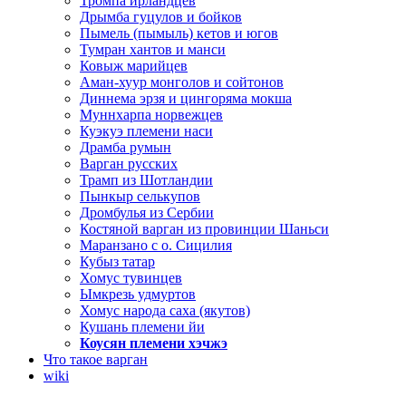
Тромпа ирландцев
Дрымба гуцулов и бойков
Пымель (пымыль) кетов и югов
Тумран хантов и манси
Ковыж марийцев
Аман-хуур монголов и сойтонов
Диннема эрзя и цингоряма мокша
Муннхарпа норвежцев
Куэкуэ племени наси
Драмба румын
Варган русских
Трамп из Шотландии
Пынкыр селькупов
Дромбулья из Сербии
Костяной варган из провинции Шаньси
Маранзано с о. Сицилия
Кубыз татар
Хомус тувинцев
Ымкрезь удмуртов
Хомус народа саха (якутов)
Кушань племени йи
Коусян племени хэчжэ
Что такое варган
wiki