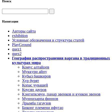
Поиск
Навигация
Авторы сайта
exhibition
Условные обозначения и структура статей
PlayGround
quez1
quez2
География распространения варгана в традиционных
культурах мира
Комус алтайцев
Муккури айну
Кубыз башкиров
Хур бурят
Копас чувашей
Коусян дауров
Кэнгипкэвун, панар эвенков и кункон эвенов
Муннихарпа финнов
Дрымба гагаузов
Биконг племени ифугао