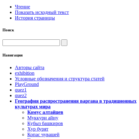
Чтение
Показать исходный текст
История страницы
Поиск
Навигация
Авторы сайта
exhibition
Условные обозначения и структура статей
PlayGround
quez1
quez2
География распространения варгана в традиционных
культурах мира
Комус алтайцев
Муккури айну
Кубыз башкиров
Хур бурят
Копас чувашей