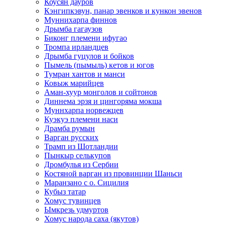
Коусян дауров
Кэнгипкэвун, панар эвенков и кункон эвенов
Муннихарпа финнов
Дрымба гагаузов
Биконг племени ифугао
Тромпа ирландцев
Дрымба гуцулов и бойков
Пымель (пымыль) кетов и югов
Тумран хантов и манси
Ковыж марийцев
Аман-хуур монголов и сойтонов
Диннема эрзя и цингоряма мокша
Муннхарпа норвежцев
Куэкуэ племени наси
Драмба румын
Варган русских
Трамп из Шотландии
Пынкыр селькупов
Дромбулья из Сербии
Костяной варган из провинции Шаньси
Маранзано с о. Сицилия
Кубыз татар
Хомус тувинцев
Ымкрезь удмуртов
Хомус народа саха (якутов)