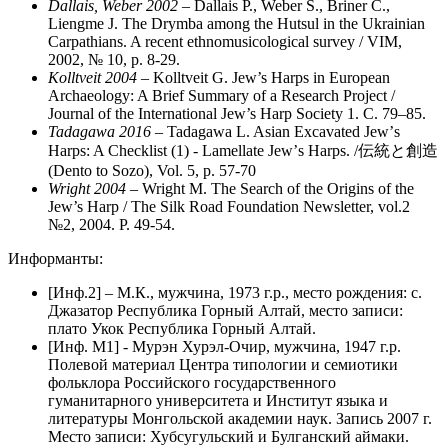
Dallais, Weber 2002
– Dallais P., Weber S., Briner C.,
Liengme J. The Drymba among the Hutsul in the Ukrainian
Carpathians. A recent ethnomusicological survey / VIM,
2002, № 10, p. 8-29.
Kolltveit 2004
– Kolltveit G. Jew’s Harps in European
Archaeology: A Brief Summary of a Research Project /
Journal of the International Jew’s Harp Society 1. С. 79–85.
Tadagawa 2016
– Tadagawa L. Asian Excavated Jewʼs
Harps: A Checklist (1) - Lamellate Jewʼs Harps. /伝統と創造
(Dento to Sozo), Vol. 5, p. 57-70
Wright 2004
– Wright M. The Search of the Origins of the
Jew’s Harp / The Silk Road Foundation Newsletter, vol.2
№2, 2004. P. 49-54.
Информанты:
[Инф.2] – М.К., мужчина, 1973 г.р., место рождения: с.
Джазатор Республика Горный Алтай, место записи:
плато Укок Республика Горный Алтай.
[Инф. М1] - Мурэн Хурэл-Очир, мужчина, 1947 г.р.
Полевой материал Центра типологии и семиотики
фольклора Российского государственного
гуманитарного университета и Институт языка и
литературы Монгольской академии наук. Запись 2007 г.
Место записи: Хубсугульский и Булганский аймаки.