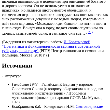
шаманки вызывающего поведения при описании её богатого
и дорого костюма. Он не используется в шаманских
практиках, но является инструментом обольщения, и
совместная игра на нескольких инструментах описывается как
знак расположения девушки к молодым людям, которым она
даёт свои варганы: «Молодые люди, бывало, по пяти и шести
с нею ездят. Войдёт она в юрту, подаст своим спутникам по
20)
хамысу, сама возьмёт один, и заиграют они все…»
.
(Выдержки из магистерской работы
И. Богатырёвой
"Прагматика и функциональность варгана в современной
субкультурной среде"
(РГГУ, Центр типологии и семионики
фольлора, Москва, 2018 г.).)
Источники
Литература:
Галайская 1973
– Галайская Р. Варган у народов
Советского Союза (к вопросу об архаизма в народном
музыкальном инструментарии). / Проблемы
музыкального фольклора народов СССР. М.: Музыка,
1973.
Кондратьева б.д.
- Кондратьева Н.М.
Скотоводческие