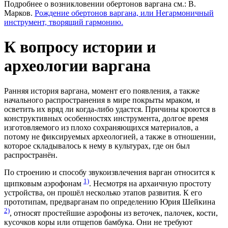
Подробнее о возникловении обертонов варгана см.: В.
Марков.
Рождение обертонов варгана, или Негармоничный
инструмент, творящий гармонию.
К вопросу истории и
археологии варгана
Ранняя история варгана, момент его появления, а также
начального распространения в мире покрыты мраком, и
осветить их вряд ли когда-либо удастся. Причины кроются в
конструктивных особенностях инструмента, долгое время
изготовляемого из плохо сохраняющихся материалов, а
потому не фиксируемых археологией, а также в отношении,
которое складывалось к нему в культурах, где он был
распространён.
По строению и способу звукоизвлечения варган относится к
1)
щипковым аэрофонам
. Несмотря на архаичную простоту
устройства, он прошёл несколько этапов развития. К его
прототипам, предварганам по определению Юрия Шейкина
2)
, относят простейшие аэрофоны из веточек, палочек, кости,
кусочков коры или отщепов бамбука. Они не требуют