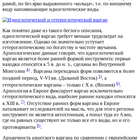
рамой, но без ярко выраженного «кольца», т.е. по внешнему
виду напоминающие идиоглотические виды.
Как понятно даже из такого беглого описания,
идиоглотический варган требует меньше трудозатрат на
изготовление. Однако он значительно уступает
гетероглотическому по богатству и чистоте звучания.
Археологические данные говорят, что идиоглотический
варган является более ранней формой инструмента: первые
находки относятся к 5 в. до н. э., сделаны во Внутренней
4)
Монголии
. Варганы переходных форм появляются в более
5)
поздний период, V-VI вв. (Дальний Восток)
, а
6)
гетероглотические варганы – только с X в. (Япония)
.
Археология в Европе фиксирует варган исключительно
гетероглотического вида, наиболее ранние находки относятся
7)
к XIII в.
. Отсутствие ранних форм варгана в Европе
наталкивает исследователей на мысль, что для этого региона
инструмент не является автохтонным, а попал туда из Азии,
где на равных существуют не только все его виды, но и его
8)
протоварианты
.
Архаичность азиатского варгана по сравнению с европейским