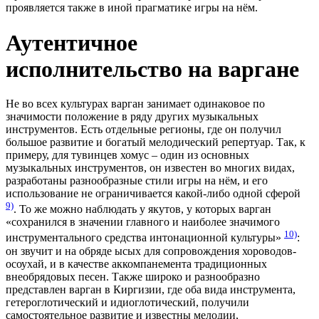
проявляется также в иной прагматике игры на нём.
Аутентичное
исполнительство на варгане
Не во всех культурах варган занимает одинаковое по
значимости положение в ряду других музыкальных
инструментов. Есть отдельные регионы, где он получил
большое развитие и богатый мелодический репертуар. Так, к
примеру, для тувинцев хомус – один из основных
музыкальных инструментов, он известен во многих видах,
разработаны разнообразные стили игры на нём, и его
использование не ограничивается какой-либо одной сферой
9)
. То же можно наблюдать у якутов, у которых варган
«сохранился в значении главного и наиболее значимого
10)
инструментального средства интонационной культуры»
:
он звучит и на обряде ысых для сопровождения хороводов-
осоухай, и в качестве аккомпанемента традиционных
внеобрядовых песен. Также широко и разнообразно
представлен варган в Киргизии, где оба вида инструмента,
гетероглотический и идиоглотический, получили
самостоятельное развитие и известны мелодии,