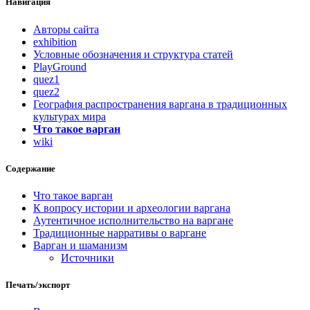
Навигация
Авторы сайта
exhibition
Условные обозначения и структура статей
PlayGround
quez1
quez2
География распространения варгана в традиционных
культурах мира
Что такое варган
wiki
Содержание
Что такое варган
К вопросу истории и археологии варгана
Аутентичное исполнительство на варгане
Традиционные нарративы о варгане
Варган и шаманизм
Источники
Печать/экспорт