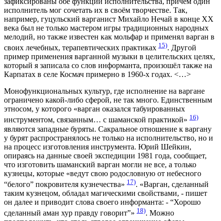
зафиксированы обе функции исполнительства, причём один
исполнитель мог сочетать их в своём творчестве. Так,
например, гуцульский варганист Михайло Нечай в конце XX
века был не только мастером игры традиционных народных
мелодий, но также известен как мольфар и применял варган в
15)
своих лечебных, терапевтических практиках
. Другой
пример применения варганной музыки в целительских целях,
который я записала со слов информанта, произошёл также на
Карпатах в селе Космач примерно в 1960-х годах. <…>
Монофункциональных культур, где исполнение на варгане
ограничено какой-либо сферой, не так много. Единственным
этносом, у которого «варган оказался табуированных
16)
инструментом, связанным… с шаманской практикой»
являются западные буряты. Сакральное отношение к варгану
у бурят распространялось не только на исполнительство, но и
на процесс изготовления инструмента. Юрий Шейкин,
опираясь на данные своей экспедиции 1981 года, сообщает,
что изготовить шаманский варган могли не все, а только
кузнецы, которые «ведут свою родословную от небесного
17)
“белого” покровителя кузнечества»
. «Варган, сделанный
таким кузнецом, обладал магическими свойствами, - пишет
он далее и приводит слова своего информанта: - “Хорошо
18)
сделанный аман хур правду говорит”»
. Можно