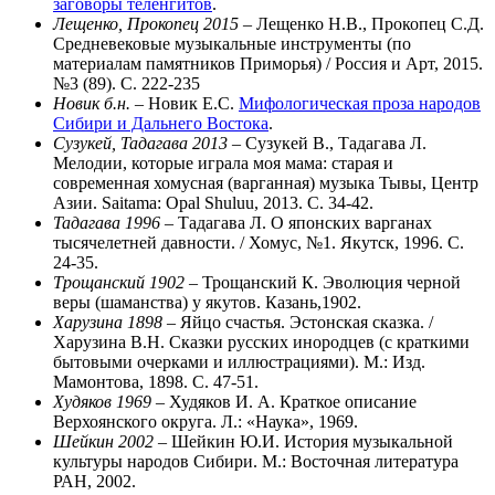
заговоры теленгитов
.
Лещенко, Прокопец 2015
– Лещенко Н.В., Прокопец С.Д.
Средневековые музыкальные инструменты (по
материалам памятников Приморья) / Россия и Арт, 2015.
№3 (89). С. 222-235
Новик б.н.
– Новик Е.С.
Мифологическая проза народов
Сибири и Дальнего Востока
.
Сузукей, Тадагава 2013
– Сузукей В., Тадагава Л.
Мелодии, которые играла моя мама: старая и
современная хомусная (варганная) музыка Тывы, Центр
Азии. Saitama: Opal Shuluu, 2013. С. 34-42.
Тадагава 1996
– Тадагава Л. О японских варганах
тысячелетней давности. / Хомус, №1. Якутск, 1996. С.
24-35.
Трощанский 1902
– Трощанский К. Эволюция черной
веры (шаманства) у якутов. Казань,1902.
Харузина 1898
– Яйцо счастья. Эстонская сказка. /
Харузина В.Н. Сказки русских инородцев (с краткими
бытовыми очерками и иллюстрациями). М.: Изд.
Мамонтова, 1898. С. 47-51.
Худяков 1969
– Худяков И. А. Краткое описание
Верхоянского округа. Л.: «Наука», 1969.
Шейкин 2002
– Шейкин Ю.И. История музыкальной
культуры народов Сибири. М.: Восточная литература
РАН, 2002.