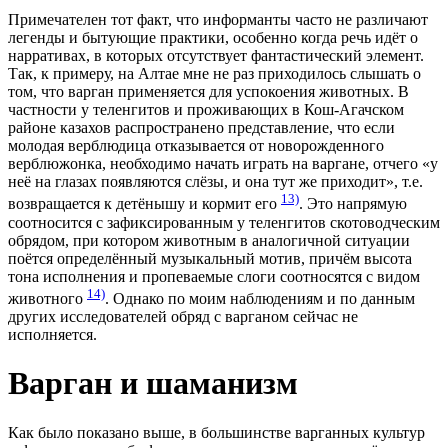
Примечателен тот факт, что информанты часто не различают
легенды и бытующие практики, особенно когда речь идёт о
нарративах, в которых отсутствует фантастический элемент.
Так, к примеру, на Алтае мне не раз приходилось слышать о
том, что варган применяется для успокоения животных. В
частности у теленгитов и проживающих в Кош-Агачском
районе казахов распространено представление, что если
молодая верблюдица отказывается от новорожденного
верблюжонка, необходимо начать играть на варгане, отчего «у
неё на глазах появляются слёзы, и она тут же приходит», т.е.
13)
возвращается к детёнышу и кормит его
. Это напрямую
соотносится с зафиксированным у теленгитов скотоводческим
обрядом, при котором животным в аналогичной ситуации
поётся определённый музыкальный мотив, причём высота
тона исполнения и пропеваемые слоги соотносятся с видом
14)
животного
. Однако по моим наблюдениям и по данным
других исследователей обряд с варганом сейчас не
исполняется.
Варган и шаманизм
Как было показано выше, в большинстве варганных культур