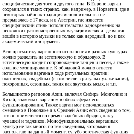
специфические для того и другого типа. В Европе варган
сохранился в таких странах, как, например, в Норвегии, где в
некоторых районах традиция исполнительства не
прерывалась с 17 века, и в Австрии, где известен
специфический стиль исполнительства одновременно на
нескольких разнонастроенных маультроммелях и где варган
вошёл в историю музыки не только как народный, но и как
академический инструмент.
Всю прагматику варганного исполнения в разных культурах
можно разделить на эстетическую и обрядовую. В
эстетическую входит сопровождение танцев и песен, а также
сольное музицирование. К обрядовой можно отнести
использование варгана в ходе ритуальных практик:
охотничьих, свадебных (в том числе в ритуалах ухаживания),
похоронных, сезонных, таких как якутских ысых, и т.п.
Большинство регионов Азии, включая Сибирь, Монголию и
Китай, знакомы с варганом в обеих сферах его
функционирования. Также варган мог использоваться
смешанно в Поволжье и в Средней Азии: есть сведения о том,
что он применялся во время свадебных обрядов, как у
чувашей и таджиков. Монофункциональных варганных
культур не так много: по тем сведениям, которыми я
располагаю на данный момент, сугубо эстетическая функция