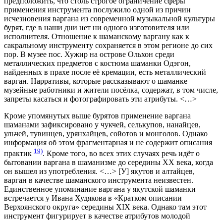
предположить, что столь строгое ограничение сферы
применения инструмента послужило одной из причин
исчезновения варгана из современной музыкальной культуры
бурят, где в наши дни нет ни одного изготовителя или
исполнителя. Отношение к шаманскому варгану как к
сакральному инструменту сохраняется в этом регионе до сих
пор. В музее пос. Хужир на острове Ольхон среди
металлических предметов с костюма шаманки Одэгон,
найденных в прахе после её кремации, есть металлический
варган. Нарративы, которые рассказывают о шаманке
музейные работники и жители посёлка, содержат, в том числе,
запреты касаться и фотографировать эти атрибуты. <…>
Кроме упомянутых выше бурятов применение варгана
шаманами зафиксировано у чукчей, селькупов, нанайцев,
ульчей, тувинцев, урянхайцев, сойотов и монголов. Однако
информация об этом фрагментарная и не содержит описания
19)
практик
. Кроме того, во всех этих случаях речь идёт о
бытовании варгана в шаманизме до середины XX века, когда
он вышел из употребления. <…> [У] якутов и алтайцев,
варган в качестве шаманского инструмента неизвестен.
Единственное упоминание варгана у якутской шаманки
встречается у Ивана Худякова в «Кратком описании
Верхоянского округа» середины XIX века. Однако там этот
инструмент фигурирует в качестве атрибутов молодой