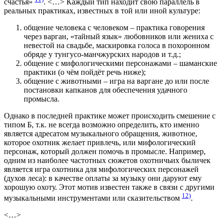
счастья»
. <…> Каждый тип находит свою параллель в
реальных практиках, известных в той или иной культуре:
общение человека с человеком – практика говорения
через варган, «тайный язык» любовников или жениха с
невестой на свадьбе, маскировка голоса в похоронном
обряде у тунгусо-манчжурских народов и т.д.;
общение с мифологическими персонажами – шаманские
практики (о чём пойдёт речь ниже);
общение с животными – игра на варгане до или после
постановки капканов для обеспечения удачного
промысла.
Однако в последней практике может происходить смешение с
типом Б, т.к. не всегда возможно определить, кто именно
является адресатом музыкального обращения, животное,
которое охотник желает привлечь, или мифологический
персонаж, который должен помочь в промысле. Например,
одним из наиболее частотных сюжетов охотничьих быличек
является игра охотника для мифологических персонажей
(духов леса): в качестве оплаты за музыку они даруют ему
хорошую охоту. Этот мотив известен также в связи с другими
12)
музыкальными инструментами или сказительством
.
<…>