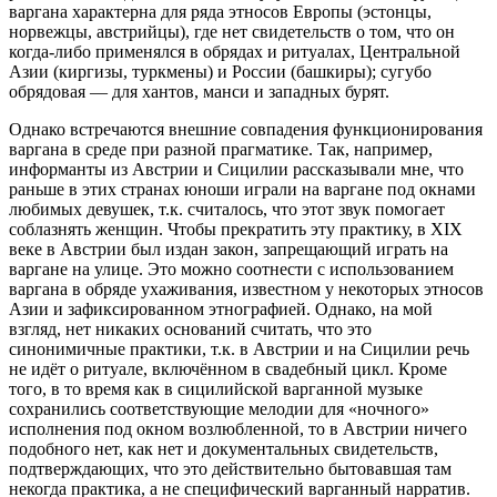
варгана характерна для ряда этносов Европы (эстонцы,
норвежцы, австрийцы), где нет свидетельств о том, что он
когда-либо применялся в обрядах и ритуалах, Центральной
Азии (киргизы, туркмены) и России (башкиры); сугубо
обрядовая — для хантов, манси и западных бурят.
Однако встречаются внешние совпадения функционирования
варгана в среде при разной прагматике. Так, например,
информанты из Австрии и Сицилии рассказывали мне, что
раньше в этих странах юноши играли на варгане под окнами
любимых девушек, т.к. считалось, что этот звук помогает
соблазнять женщин. Чтобы прекратить эту практику, в XIX
веке в Австрии был издан закон, запрещающий играть на
варгане на улице. Это можно соотнести с использованием
варгана в обряде ухаживания, известном у некоторых этносов
Азии и зафиксированном этнографией. Однако, на мой
взгляд, нет никаких оснований считать, что это
синонимичные практики, т.к. в Австрии и на Сицилии речь
не идёт о ритуале, включённом в свадебный цикл. Кроме
того, в то время как в сицилийской варганной музыке
сохранились соответствующие мелодии для «ночного»
исполнения под окном возлюбленной, то в Австрии ничего
подобного нет, как нет и документальных свидетельств,
подтверждающих, что это действительно бытовавшая там
некогда практика, а не специфический варганный нарратив.