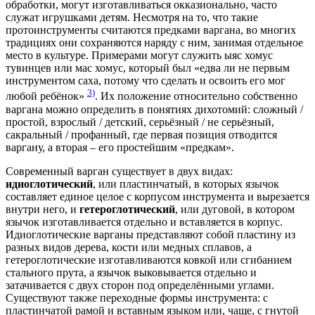
обработки, могут изготавливаться окказионально, часто
служат игрушками детям. Несмотря на то, что такие
протоинструменты считаются предками варгана, во многих
традициях они сохраняются наряду с ним, занимая отдельное
место в культуре. Примерами могут служить ыяс хомус
тувинцев или мас хомус, который был «едва ли не первым
инструментом саха, потому что сделать и освоить его мог
3)
любой ребёнок»
. Их положение относительно собственно
варгана можно определить в понятиях дихотомий: сложный /
простой, взрослый / детский, серьёзный / не серьёзный,
сакральный / профанный, где первая позиция отводится
варгану, а вторая – его простейшим «предкам».
Современный варган существует в двух видах:
идиоглотический
, или пластинчатый, в которых язычок
составляет единое целое с корпусом инструмента и вырезается
внутри него, и
гетероглотический
, или дуговой, в котором
язычок изготавливается отдельно и вставляется в корпус.
Идиоглотические варганы представляют собой пластину из
разных видов дерева, кости или медных сплавов, а
гетероглотические изготавливаются ковкой или сгибанием
стального прута, а язычок выковывается отдельно и
затачивается с двух сторон под определёнными углами.
Существуют также переходные формы инструмента: с
пластинчатой рамой и вставным языком или, чаще, с гнутой