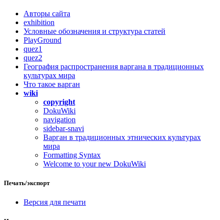
Авторы сайта
exhibition
Условные обозначения и структура статей
PlayGround
quez1
quez2
География распространения варгана в традиционных
культурах мира
Что такое варган
wiki
copyright
DokuWiki
navigation
sidebar-snavi
Варган в традиционных этнических культурах
мира
Formatting Syntax
Welcome to your new DokuWiki
Печать/экспорт
Версия для печати