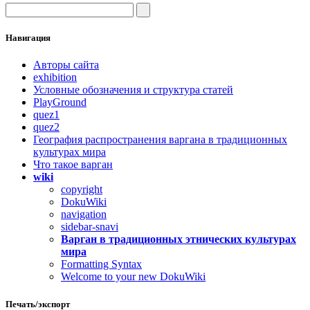
Навигация
Авторы сайта
exhibition
Условные обозначения и структура статей
PlayGround
quez1
quez2
География распространения варгана в традиционных
культурах мира
Что такое варган
wiki
copyright
DokuWiki
navigation
sidebar-snavi
Варган в традиционных этнических культурах
мира
Formatting Syntax
Welcome to your new DokuWiki
Печать/экспорт