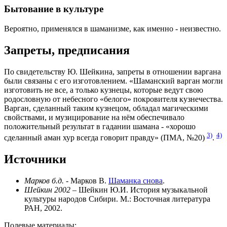
Бытование в культуре
Вероятно, применялся в шаманизме, как именно - неизвестно.
Запреты, предписания
По свидетельству Ю. Шейкина, запреты в отношении варгана
были связаны с его изготовлением. «Шаманский варган могли
изготовить не все, а только кузнецы, которые ведут свою
родословную от небесного «белого» покровителя кузнечества.
Варган, сделанный таким кузнецом, обладал магическими
свойствами, и музицирование на нём обеспечивало
положительный результат в гадании шамана - «хорошо
3)
4)
сделанный аман хур всегда говорит правду» (ПМА, №20)
.
Источники
Марков б.д.
- Марков В.
Шаманка снова
.
Шейкин 2002
– Шейкин Ю.И. История музыкальной
культуры народов Сибири. М.: Восточная литература
РАН, 2002.
Полевые материалы: