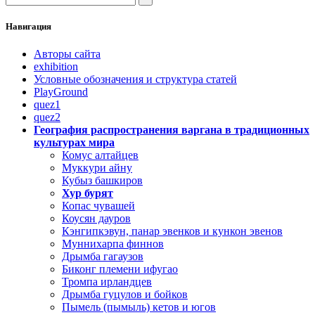
Навигация
Авторы сайта
exhibition
Условные обозначения и структура статей
PlayGround
quez1
quez2
География распространения варгана в традиционных
культурах мира
Комус алтайцев
Муккури айну
Кубыз башкиров
Хур бурят
Копас чувашей
Коусян дауров
Кэнгипкэвун, панар эвенков и кункон эвенов
Муннихарпа финнов
Дрымба гагаузов
Биконг племени ифугао
Тромпа ирландцев
Дрымба гуцулов и бойков
Пымель (пымыль) кетов и югов