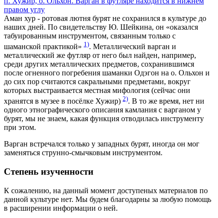
Аман хур - ротовая лютня бурят не сохранился в культуре до
наших дней. По свидетельству Ю. Шейкина, он «оказался
табуированным инструментом, связанным только с
1)
шаманской практикой»
. Металлический варган и
металлический же футляр от него был найден, например,
среди других металлических предметов, сохранившимся
после огненного погребения шаманки Одэгон на о. Ольхон и
до сих пор считаются сакральными предметами, вокруг
которых выстраивается местная мифология (сейчас они
2)
хранятся в музее в посёлке Хужир)
. В то же время, нет ни
одного этнографического описания камлания с варганом у
бурят, мы не знаем, какая функция отводилась инструменту
при этом.
Варган встречался только у западных бурят, иногда он мог
заменяться струнно-смычковым инструментом.
Степень изученности
К сожалению, на данный момент доступеных материалов по
данной культуре нет. Мы будем благодарны за любую помощь
в расширении информации о ней.