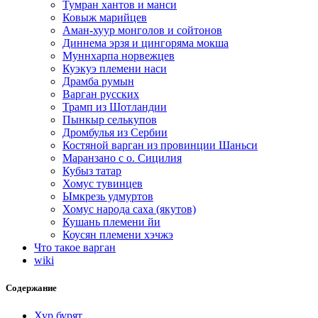
Тумран хантов и манси
Ковыж марийцев
Аман-хуур монголов и сойтонов
Диннема эрзя и цингоряма мокша
Муннхарпа норвежцев
Куэкуэ племени наси
Драмба румын
Варган русских
Трамп из Шотландии
Пынкыр селькупов
Дромбулья из Сербии
Костяной варган из провинции Шаньси
Маранзано с о. Сицилия
Кубыз татар
Хомус тувинцев
Ымкрезь удмуртов
Хомус народа саха (якутов)
Кушань племени йи
Коусян племени хэчжэ
Что такое варган
wiki
Содержание
Хур бурят