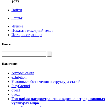
1973
Войти
Статья
Чтение
Показать исходный текст
История страницы
Поиск
Навигация
Авторы сайта
exhibition
Условные обозначения и структура статей
PlayGround
quez1
quez2
География распространения варгана в традиционных
культурах мира