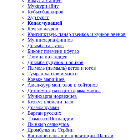
Комус алтайцев
Муккури айну
Кубыз башкиров
Хур бурят
Копас чувашей
Коусян дауров
Кэнгипкэвун, панар эвенков и кункон эвенов
Муннихарпа финнов
Дрымба гагаузов
Биконг племени ифугао
Тромпа ирландцев
Дрымба гуцулов и бойков
Пымель (пымыль) кетов и югов
Тумран хантов и манси
Ковыж марийцев
Аман-хуур монголов и сойтонов
Диннема эрзя и цингоряма мокша
Муннхарпа норвежцев
Куэкуэ племени наси
Драмба румын
Варган русских
Трамп из Шотландии
Пынкыр селькупов
Дромбулья из Сербии
Костяной варган из провинции Шаньси