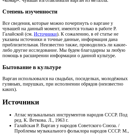
«комар». Чуваши изготавливали варган из металла.
Степень изученности
Все сведения, которые можно почерпнуть о варгане у
чувашей на данный момент, имеются только в работе Р.
Галайской (см.
Источники
). К сожалению, в её статье не
указаны источники и точные данные, информация дана
приблизительная. Неизвестно также, проводились ли какие-
либо другие исследование. Мы будем благодарны за любую
помощь в расширении информации о данной культуре.
Бытование в культуре
Варган использовался на свадьбах, посиделках, молодёжных
гуляньях, пирушках, при исполнении обрядов (неизвестно
каких).
Источники
Атлас музыкальных инструментов народов СССР. Под
ред. К. Веткова. Л., 1963 г.
Галайская Р. Варган у народов Советского Союза. /
Проблемы музыкального фольклора народов СССР. М.,