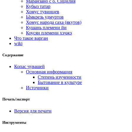
Маранзано с о. Сицилия
Кубыз татар
Хомус тувинцев
Ымкрезь удмуртов
Хомус народа саха (якутов)
Кушань племени йи
Коусян племени хэчжэ
Что такое варган
wiki
Содержание
Копас чувашей
Основная информация
Степень изученности
Бытование в культуре
Источники
Печать/экспорт
Версия для печати
Инструменты