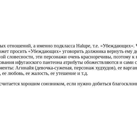
х отношений, а именно подкласса Halupe, т.е. «Убеждающих». 
ожет просить «Убеждающих» уговорить должника вернуть ему дол
ой словесности, эти персонажи очень красноречивы, поэтому к 
ования ифугаоского пантеона атрибуты обожествляются и сами с
нты: Агинайя (девочка-суженая, персонаж худхудов), ее варган «
 ее любовь, ее жалость, ее утешение и т.д.
считается хорошим союзником, если нужно добиться благосклон