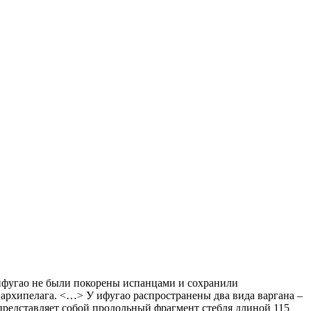
ифугао не были покорены испанцами и сохранили
 архипелага. <…> У ифугао распространены два вида варгана –
представляет собой продольный фрагмент стебля длиной 115