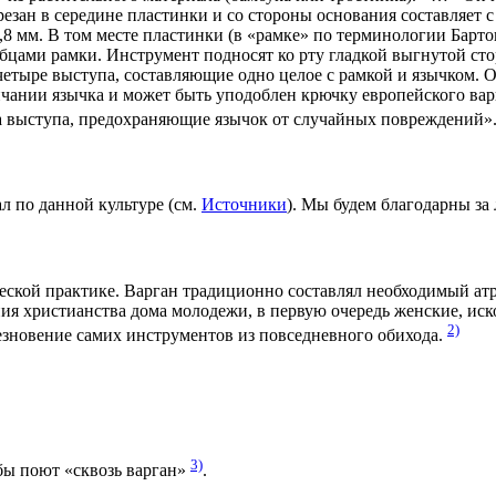
езан в середине пластинки и со стороны основания составляет 
 мм. В том месте пластинки (в «рамке» по терминологии Бартона
убцами рамки. Инструмент подносят ко рту гладкой выгнутой с
четыре выступа, составляющие одно целое с рамкой и язычком. 
нчании язычка и может быть уподоблен крючку европейского вар
два выступа, предохраняющие язычок от случайных повреждений»
л по данной культуре (см.
Источники
). Мы будем благодарны з
ческой практике. Варган традиционно составлял необходимый ат
ия христианства дома молодежи, в первую очередь женские, иск
2)
чезновение самих инструментов из повседневного обихода.
3)
бы поют «сквозь варган»
.