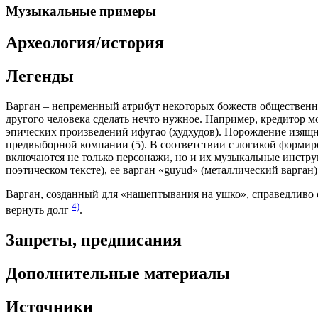
Музыкальные примеры
Археология/история
Легенды
Варган – непременный атрибут некоторых божеств общественны
другого человека сделать нечто нужное. Например, кредитор м
эпических произведений ифугао (худхудов). Порождение изящн
предвыборной компании (5). В соответствии с логикой формир
включаются не только персонажи, но и их музыкальные инструме
поэтическом тексте), ее варган «guyud» (металлический варган),
Варган, созданный для «нашептывания на ушко», справедливо 
4)
вернуть долг
.
Запреты, предписания
Дополнительные материалы
Источники