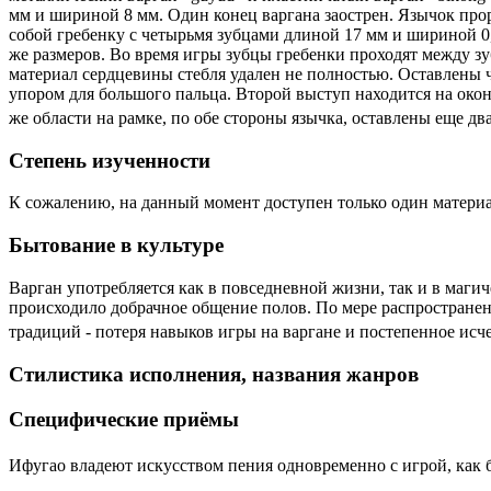
мм и шириной 8 мм. Один конец варгана заострен. Язычок прор
собой гребенку с четырьмя зубцами длиной 17 мм и шириной 0,8
же размеров. Во время игры зубцы гребенки проходят между з
материал сердцевины стебля удален не полностью. Оставлены 
упором для большого пальца. Второй выступ находится на око
же области на рамке, по обе стороны язычка, оставлены еще 
Степень изученности
К сожалению, на данный момент доступен только один материа
Бытование в культуре
Варган употребляется как в повседневной жизни, так и в маги
происходило добрачное общение полов. По мере распространен
традиций - потеря навыков игры на варгане и постепенное ис
Стилистика исполнения, названия жанров
Специфические приёмы
Ифугао владеют искусством пения одновременно с игрой, как 