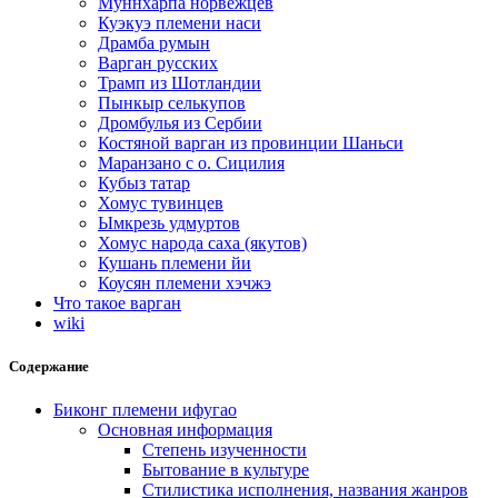
Муннхарпа норвежцев
Куэкуэ племени наси
Драмба румын
Варган русских
Трамп из Шотландии
Пынкыр селькупов
Дромбулья из Сербии
Костяной варган из провинции Шаньси
Маранзано с о. Сицилия
Кубыз татар
Хомус тувинцев
Ымкрезь удмуртов
Хомус народа саха (якутов)
Кушань племени йи
Коусян племени хэчжэ
Что такое варган
wiki
Содержание
Биконг племени ифугао
Основная информация
Степень изученности
Бытование в культуре
Стилистика исполнения, названия жанров