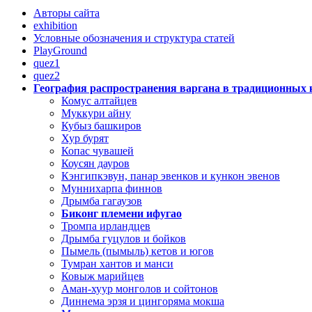
Авторы сайта
exhibition
Условные обозначения и структура статей
PlayGround
quez1
quez2
География распространения варгана в традиционных 
Комус алтайцев
Муккури айну
Кубыз башкиров
Хур бурят
Копас чувашей
Коусян дауров
Кэнгипкэвун, панар эвенков и кункон эвенов
Муннихарпа финнов
Дрымба гагаузов
Биконг племени ифугао
Тромпа ирландцев
Дрымба гуцулов и бойков
Пымель (пымыль) кетов и югов
Тумран хантов и манси
Ковыж марийцев
Аман-хуур монголов и сойтонов
Диннема эрзя и цингоряма мокша