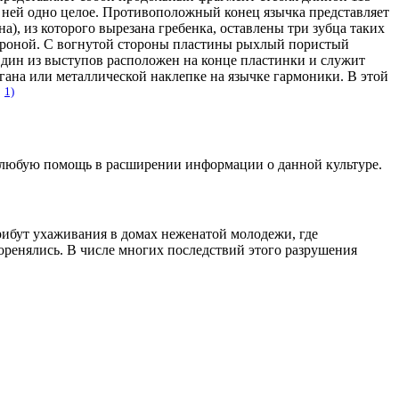
с ней одно целое. Противоположный конец язычка представляет
), из которого вырезана гребенка, оставлены три зубца таких
тороной. С вогнутой стороны пластины рыхлый пористый
Один из выступов расположен на конце пластинки и служит
гана или металлической наклепке на язычке гармоники. В этой
1)
.
а любую помощь в расширении информации о данной культуре.
рибут ухаживания в домах неженатой молодежи, где
оренялись. В числе многих последствий этого разрушения