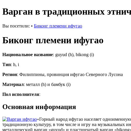
Варган в традиционных этнич
Вы посетили:
•
Биконг племени ифугао
Биконг племени ифугао
Национальное название
: guyud (h), bikong (i)
Тип
: h, i
Регион
: Филиппины, провинция ифугао Северного Лусона
Материал
: металл (h) и бамбук (i)
Пол исполнителя
:
Основная информация
«Горный народ ифугао населяет одноименную
традиционную культуру, в том числе и игру на музыкальных ин
металлический варган «guyud» и пластинчатый варган «bikong»