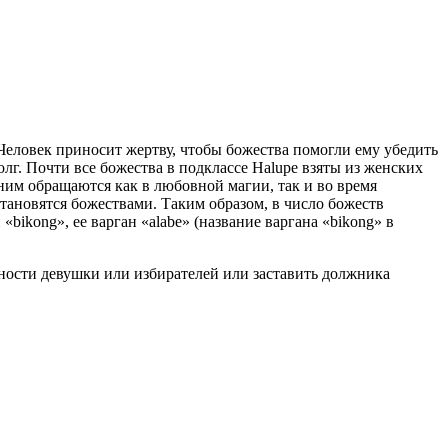
Человек приносит жертву, чтобы божества помогли ему убедить
г. Почти все божества в подклассе Halupe взяты из женских
ним обращаются как в любовной магии, так и во время
тановятся божествами. Таким образом, в число божеств
bikong», ее варган «alabe» (название варгана «bikong» в
ности девушки или избирателей или заставить должника