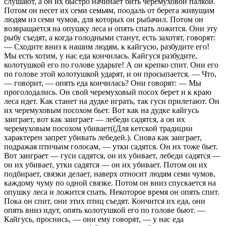
слушают, а он их быстро начинает бить черемуховой палкой.
Потом он несет их семи семьям, поодаль от берега живущим
людям из семи чумов, для которых он рыбачил. Потом он
возвращается на опушку леса и опять спать ложится. Они эту
рыбу съедят, а когда голодными станут, есть захотят, говорят:
— Сходите вниз к нашим людям, к кайгусю, разбудите его!
Мы есть хотим, у нас еда кончилась. Кайгуся разбудите,
колотушкой его по голове ударьте! А он крепко спит. Они его
по голове этой колотушкой ударят, и он просыпается. — Что,
— говорит, — опять еда кончилась? Они говорят: — Мы
проголодались. Он свой черемуховый посох берет и к краю
леса идет. Как станет на дудке играть, так гуси прилетают. Он
их черемуховым посохом бьет. Вот как на дудке кайгусь
заиграет, вот как заиграет — лебеди садятся, а он их
черемуховым посохом убивает((Для кетской традиции
характерен запрет убивать лебедей.). Снова как заиграет,
подражая птичьим голосам, — утки садятся. Он их тоже бьет.
Вот заиграет — гуси садятся, он их убивает, лебеди садятся —
он их убивает, утки садятся — он их убивает. Потом он их
подбирает, связки делает, наверх относит людям семи чумов,
каждому чуму по одной связке. Потом он вниз спускается на
опушку леса и ложится спать. Некоторое время он опять спит.
Пока он спит, они этих птиц съедят. Кончится их еда, они
опять вниз идут, опять колотушкой его по голове бьют. —
Кайгусь, проснись, — они ему говорят, — у нас еда