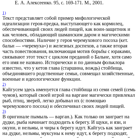
Е. А. Алексеенко. 95, с. 169-171. М., 2001.
1)
Текст представляет собой пример мифологической
идеализации героя-предка, выступающего как кормилец,
обеспечивающий своих людей пищей, как воин-защитник и
как человек, обладающий шаманским даром и магическими
способностями. Наличие у героя черемухового посоха (кет.
бальн — «черемуха») и железных доспехов, а также вторая
часть повествования, включающая мотив борьбы с юраками,
связывают этот текст с циклом преданий о Бальне, хотя само
его имя не названо. Исторически и по данным фольклора
известно, что у кетов глава (старшина, вождь) стойбища,
объединявшего родственные семьи, совмещал хозяйственные,
военные и идеологические функции.
2)
Кайгусем здесь именуется глава стойбища из семи семей (семь
чумов), который своей игрой на варгане магически привлекал
рыб, птиц, зверей, легко добывал их (с помощью
черемухового посоха) и обеспечивал своих людей пищей.
3)
В оригинале пымыль — варган.). Как только он заиграет на
дудке, рыба начинает подходить к берегу. И щуки, и язи, и
окуни, и нельмы, и чиры к берегу идут. Кайгусь как заиграет
на дудке, нельмы, муксуны к нему идут, к берегу подходят,