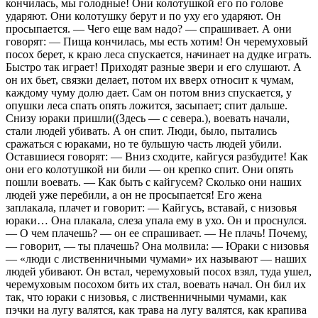
кончилась, мы голодные! Они колотушкой его по голове
ударяют. Они колотушку берут и по уху его ударяют. Он
просыпается. — Чего еще вам надо? — спрашивает. А они
говорят: — Пища кончилась, мы есть хотим! Он черемуховый
посох берет, к краю леса спускается, начинает на дудке играть.
Быстро так играет! Приходят разные звери и его слушают. А
он их бьет, связки делает, потом их вверх относит к чумам,
каждому чуму долю дает. Сам он потом вниз спускается, у
опушки леса спать опять ложится, засыпает; спит дальше.
Снизу юраки пришли((Здесь — с севера.), воевать начали,
стали людей убивать. А он спит. Люди, было, пытались
сражаться с юраками, но те бульшую часть людей убили.
Оставшиеся говорят: — Вниз сходите, кайгуся разбудите! Как
они его колотушкой ни били — он крепко спит. Они опять
пошли воевать. — Как быть с кайгусем? Сколько они наших
людей уже перебили, а он не просыпается! Его жена
заплакала, плачет и говорит: — Кайгусь, вставай, с низовья
юраки… Она плакала, слеза упала ему в ухо. Он и проснулся.
— О чем плачешь? — он ее спрашивает. — Не плачь! Почему,
— говорит, — ты плачешь? Она молвила: — Юраки с низовья
— «люди с лиственничными чумами» их называют — наших
людей убивают. Он встал, черемуховый посох взял, туда ушел,
черемуховым посохом бить их стал, воевать начал. Он бил их
так, что юраки с низовья, с лиственничными чумами, как
пэчки на лугу валятся, как трава на лугу валятся, как крапива