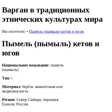
Варган в традиционных
этнических культурах мира
Вы посетили:
•
Пымель (пымыль) кетов и югов
Пымель (пымыль) кетов и
югов
Национальное называние
: пымель
(пымыль)
Тип
: i
Материал
: берёза, мамонтовая или
медвежья кость
Регион
: Север Сибири, верховья
Енисея; Россия