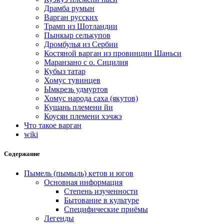
Драмба румын
Варган русских
Трамп из Шотландии
Пынкыр селькупов
Дромбулья из Сербии
Костяной варган из провинции Шаньси
Маранзано с о. Сицилия
Кубыз татар
Хомус тувинцев
Ымкрезь удмуртов
Хомус народа саха (якутов)
Кушань племени йи
Коусян племени хэчжэ
Что такое варган
wiki
Содержание
Пымель (пымыль) кетов и югов
Основная информация
Степень изученности
Бытование в культуре
Специфические приёмы
Легенды