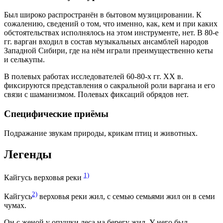
Был широко распространён в бытовом музицировании. К
сожалению, сведений о том, что именно, как, кем и при каких
обстоятельствах исполнялось на этом инструменте, нет. В 80-е
гг. варган входил в состав музыкальных ансамблей народов
Западной Сибири, где на нём играли преимущественно кеты
и селькупы.
В полевых работах исследователей 60-80-х гг. XX в.
фиксируются представления о сакральной роли варгана и его
связи с шаманизмом. Полевых фиксаций обрядов нет.
Специфические приёмы
Подражание звукам природы, крикам птиц и животных.
Легенды
1)
Кайгусь верховья реки
2)
Кайгусь
верховья реки жил, с семью семьями жил он в семи
чумах.
Он с женой у опушки леса на берегу жил. У него был