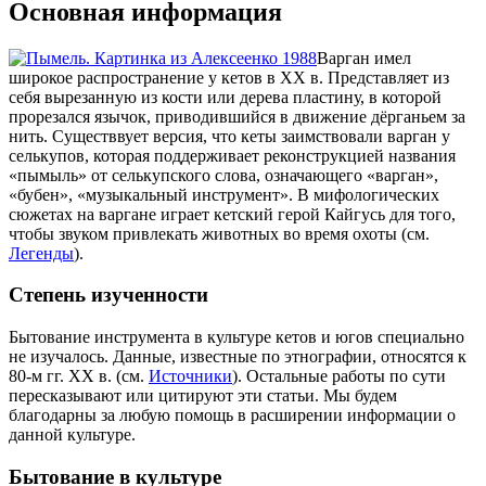
Основная информация
Варган имел
широкое распространение у кетов в XX в. Представляет из
себя вырезанную из кости или дерева пластину, в которой
прорезался язычок, приводившийся в движение дёрганьем за
нить. Существвует версия, что кеты заимствовали варган у
селькупов, которая поддерживает реконструкцией названия
«пымыль» от селькупского слова, означающего «варган»,
«бубен», «музыкальный инструмент». В мифологических
сюжетах на варгане играет кетский герой Кайгусь для того,
чтобы звуком привлекать животных во время охоты (см.
Легенды
).
Степень изученности
Бытование инструмента в культуре кетов и югов специально
не изучалось. Данные, известные по этнографии, относятся к
80-м гг. XX в. (см.
Источники
). Остальные работы по сути
пересказывают или цитируют эти статьи. Мы будем
благодарны за любую помощь в расширении информации о
данной культуре.
Бытование в культуре