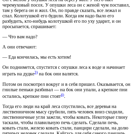
черемуховый посох. У опушки леса он с женой чум поставил,
там у берега он и жил. Он, по правде сказать, все лежал и
спал. Колотушкой его будили. Когда им надо было его
разбудить, кто-нибудь колотушкой его по уху ударит, и он
просыпается, спрашивает:
— Что вам надо?
А они отвечают:
— Еда кончилась, мы есть хотим!
Он поднимется, спустится с опушки леса к воде и начинает
3)
играть на дудке
на бок они валятся.
Потом он посмотрел вокруг и в себя пришел. Оказывается, он
гнилые пеньки разбивал — на бок они упали, а крепкие пни
4)
остались, крепкие пни стоят
.
Тогда его люди на край леса спустились, все деревья на
лиственничном мысу срубили, пять человек вниз сходили,
лиственничные угли зажгли, чтобы ковать. Некоторые глину
таскали, чтобы плавильную печь сделать. Сделали печь,
ковать стали, железо ковать стали, панцири сделали, на долю
пятерых человек сделали. Кайгусь для себя самого панцирь