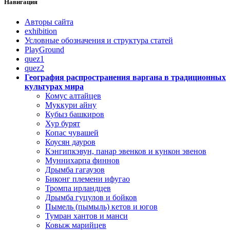
Навигация
Авторы сайта
exhibition
Условные обозначения и структура статей
PlayGround
quez1
quez2
География распространения варгана в традиционных
культурах мира
Комус алтайцев
Муккури айну
Кубыз башкиров
Хур бурят
Копас чувашей
Коусян дауров
Кэнгипкэвун, панар эвенков и кункон эвенов
Муннихарпа финнов
Дрымба гагаузов
Биконг племени ифугао
Тромпа ирландцев
Дрымба гуцулов и бойков
Пымель (пымыль) кетов и югов
Тумран хантов и манси
Ковыж марийцев