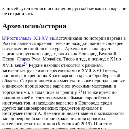
Записей аутентичного исполнения русской музыки на варгане
не сохранилось.
Археология/история
Источниками по истории варгана в
России являются археологические находки, данные словарей
и художественной литературы. Археология фиксирует
варганы в русских городах, таких как Новгород Великий,
Псков, Старая Руса, Можайск, Тверь и т.д., в период с XI по
5)
XVIII века
. Редкие находки относятся к районам,
заселённым русскими переселенцами в XVII-XVIII веках,
например, в крепостях Красноярского края и Оренбургской
области. Сохранившиеся документы того же периода говорят
о широком производстве варганов русскими мастерами и
6)
торговле ими, в том числе за границу.
В то же время по
наличию клейм, соотносимым клеймами европейских
инструментов, и находкам варганов в Новгороде среди
других западноевропейских предметов археолог и
инструменталист А. Каменский делает вывод о возможности
западноевропейского происхождения новгородских
археологических варганов (Каменский 2019). При этом
находки не показывают никакого единства формы и