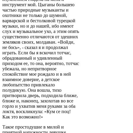
инструмент мой. Цыганы большею
частью природные музыканты и
охотники не только до шумной,
варварской и бестолковой турецкой
музыки, но и до нашей, ибо имеют
слух и музыкальное ухо, а этим опять
существенно отличаются от здешних
земляков своих, молдаван. «Войди,
не бось», - сказал я и продолжал
играть. Если бы я вскочил тотчас,
обрадованный и удивленный
приходом ее, то она, вероятно, тотчас
убежала, но непритворное
спокойствие мое рождало и в ней
взаимное доверие, а детское
любопытство привлекало
полудикую. Она вошла, тихо
притворила дверь, подходила ближе,
ближе и, наконец, захохотав во все
горло и ухватив меня руками за оба
локтя, воскликнула: «Кум се поц!
Как это возможно!»
Такое простодушие в милой и
приятной наружности девушке