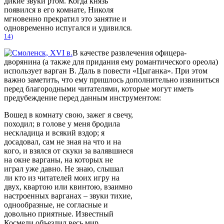
дикие звуки ртом. Когда князь
появился в его комнате, Николя
мгновенно прекратил это занятие и
одновременно испугался и удивился.
14)
В качестве развлечения офицера-
дворянина (а также для придания ему романтического ореола)
использует варган В. Даль в повести «Цыганка». При этом
важно заметить, что ему пришлось дополнительно извиниться
перед благородными читателями, которые могут иметь
предубеждение перед данным инструментом:
Вошед в комнату свою, зажег я свечу,
походил; в голове у меня бродила
нескладица и всякий вздор; я
досадовал, сам не зная на что и на
кого, и взялся от скуки за валявшиеся
на окне варганы, на которых не
играл уже давно. Не знаю, слышал
ли кто из читателей моих игру на
двух, квартою или квинтою, взаимно
настроенных варганах – звуки тихие,
однообразные, не согласные и
довольно приятные. Известный
Космели объездил весь мир,