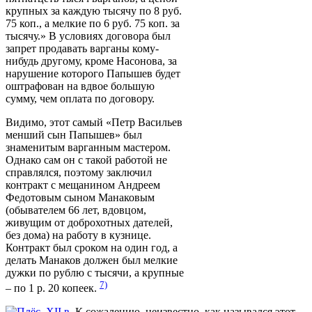
крупных за каждую тысячу по 8 руб.
75 коп., а мелкие по 6 руб. 75 коп. за
тысячу.» В условиях договора был
запрет продавать варганы кому-
нибудь другому, кроме Насонова, за
нарушение которого Папышев будет
оштрафован на вдвое большую
сумму, чем оплата по договору.
Видимо, этот самый «Петр Васильев
менший сын Папышев» был
знаменитым варганным мастером.
Однако сам он с такой работой не
справлялся, поэтому заключил
контракт с мещанином Андреем
Федотовым сыном Манаковым
(обывателем 66 лет, вдовцом,
живущим от доброхотных дателей,
без дома) на работу в кузнице.
Контракт был сроком на один год, а
делать Манаков должен был мелкие
дужки по рублю с тысячи, а крупные
7)
– по 1 р. 20 копеек.
К сожалению, неизвестно, как назывался этот