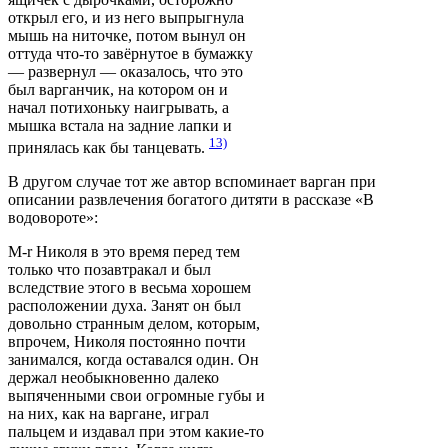
открыл его, и из него выпрыгнула
мышь на ниточке, потом вынул он
оттуда что-то завёрнутое в бумажку
— развернул — оказалось, что это
был варганчик, на котором он и
начал потихоньку наигрывать, а
мышка встала на задние лапки и
13)
принялась как бы танцевать.
В другом случае тот же автор вспоминает варган при
описании развлечения богатого дитяти в рассказе «В
водовороте»:
M-r Николя в это время перед тем
только что позавтракал и был
вследствие этого в весьма хорошем
расположении духа. Занят он был
довольно странным делом, которым,
впрочем, Николя постоянно почти
занимался, когда оставался один. Он
держал необыкновенно далеко
выпяченными свои огромные губы и
на них, как на варгане, играл
пальцем и издавал при этом какие-то