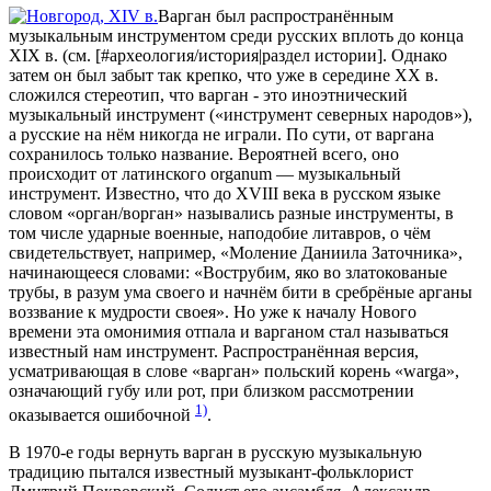
Варган был распространённым
музыкальным инструментом среди русских вплоть до конца
XIX в. (см. [#археология/история|раздел истории]. Однако
затем он был забыт так крепко, что уже в середине XX в.
сложился стереотип, что варган - это иноэтнический
музыкальный инструмент («инструмент северных народов»),
а русские на нём никогда не играли. По сути, от варгана
сохранилось только название. Вероятней всего, оно
происходит от латинского organum — музыкальный
инструмент. Известно, что до XVIII века в русском языке
словом «орган/ворган» назывались разные инструменты, в
том числе ударные военные, наподобие литавров, о чём
свидетельствует, например, «Моление Даниила Заточника»,
начинающееся словами: «Вострубим, яко во златокованые
трубы, в разум ума своего и начнём бити в сребрёные арганы
воззвание к мудрости своея». Но уже к началу Нового
времени эта омонимия отпала и варганом стал называться
известный нам инструмент. Распространённая версия,
усматривающая в слове «варган» польский корень «warga»,
означающий губу или рот, при близком рассмотрении
1)
оказывается ошибочной
.
В 1970-е годы вернуть варган в русскую музыкальную
традицию пытался известный музыкант-фольклорист