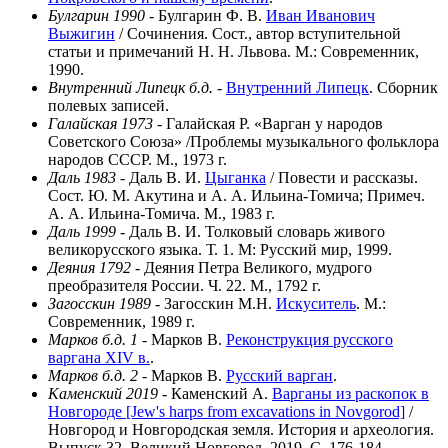
Булгарин 1990
- Булгарин Ф. В.
Иван Иванович
Выжигин
/ Сочинения. Сост., автор вступительной
статьи и примечаний Н. Н. Львова. М.: Современник,
1990.
Внутренний Липецк б.д.
-
Внутренний Липецк
. Сборник
полевых записей.
Галайская 1973
- Галайская Р. «Варган у народов
Советского Союза» /Проблемы музыкального фольклора
народов СССР. М., 1973 г.
Даль 1983
- Даль В. И.
Цыганка
/ Повести и рассказы.
Сост. Ю. М. Акутина и А. А. Ильина-Томича; Примеч.
А. А. Ильина-Томича. М., 1983 г.
Даль 1999
- Даль В. И. Толковый словарь живого
великорусского языка. Т. 1. М: Русский мир, 1999.
Деяния 1792
- Деяния Петра Великого, мудрого
преобразителя России. Ч. 22. М., 1792 г.
Загосскин 1989
- Загосскин М.Н.
Искуситель
. М.:
Современник, 1989 г.
Марков б.д. 1
- Марков В.
Реконструкция русского
варгана XIV в.
.
Марков б.д. 2
- Марков В.
Русский варган
.
Каменский 2019
- Каменский А.
Варганы из раскопок в
Новгороде [Jew's harps from excavations in Novgorod]
/
Новгород и Новгородская земля. История и археология.
Выпуск 32. Великий Новгород, 2019. C. 176-184.