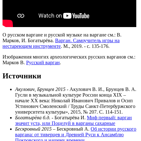
О русском варгане и русской музыке на варгане см.: В.
Марков, И. Богатырёва.
Варган. Самоучитель игры на
нестареющем инструменте
. М., 2019. - с. 135-176.
Изображения многих археологических русских варганов см.:
Марков В.
Русский варган
.
Источники
Акулович, Брунцев 2015
- Акулович В. И., Брунцев В. А.
Гусли в музыкальной культуре России конца XIX –
начале XX века: Николай Иванович Привалов и Осип
Устинович Смоленский / Труды Санкт-Петербуржского
университета культуры», 2015, № 207. С. 114-151.
Богатырёва б.д.
- Богатырёва И.
Миф первый: варган
значит уста, или Поцелуй в варганы сахарные
Бескровный 2015
– Бескровный А.
Об истории русского
варгана: от тиверцев и Древней Руси к Ансамблю
Покровского и нашему времени
.