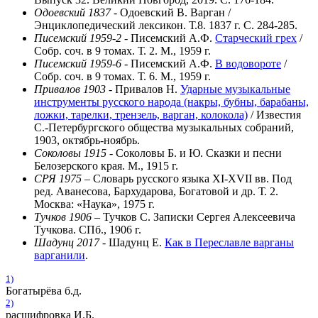
Одоевский 1837
- Одоевский В. Варган /
Энциклопедический лексикон. Т.8. 1837 г. С. 284-285.
Писемский 1959-2
- Писемский А.Ф.
Старческий грех
/
Собр. соч. в 9 томах. Т. 2. М., 1959 г.
Писемский 1959-6
- Писемский А.Ф.
В водовороте
/
Собр. соч. в 9 томах. Т. 6. М., 1959 г.
Привалов 1903
- Привалов Н.
Ударные музыкальные
инструменты русского народа (накры, бубны, барабаны,
ложки, тарелки, трензель, варган, колокола)
/ Известия
С.-Петербургского общества музыкальных собраний,
1903, октябрь-ноябрь.
Соколовы 1915
- Соколовы Б. и Ю. Сказки и песни
Белозерского края. М., 1915 г.
СРЯ 1975
– Словарь русского языка XI-XVII вв. Под
ред. Аванесова, Бархударова, Богатовой и др. Т. 2.
Москва: «Наука», 1975 г.
Тучков 1906
– Тучков С. Записки Сергея Алексеевича
Тучкова. СПб., 1906 г.
Шадунц 2017
- Шадунц Е.
Как в Переславле варганы
варганили
.
1)
Богатырёва б.д.
2)
расшифровка И.Б.