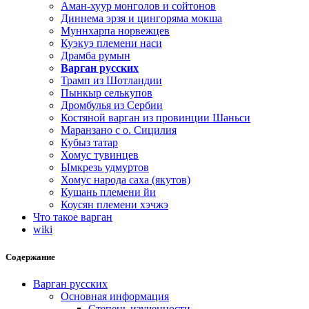
Аман-хуур монголов и сойтонов
Диннема эрзя и цингоряма мокша
Муннхарпа норвежцев
Куэкуэ племени наси
Драмба румын
Варган русских
Трамп из Шотландии
Пынкыр селькупов
Дромбулья из Сербии
Костяной варган из провинции Шаньси
Маранзано с о. Сицилия
Кубыз татар
Хомус тувинцев
Ымкрезь удмуртов
Хомус народа саха (якутов)
Кушань племени йи
Коусян племени хэчжэ
Что такое варган
wiki
Содержание
Варган русских
Основная информация
Степень изученности