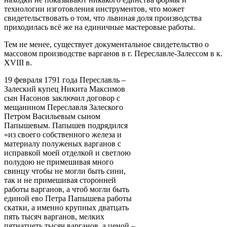
технологии изготовления инструментов, что может
свидетельствовать о том, что львиная доля производства
приходилась всё же на единичные мастеровые работы.
Тем не менее, существует документальное свидетельство о
массовом производстве варганов в г. Переславле-Залессом в к.
XVIII в.
19 февраля 1791 года Переславль –
Залеский купец Никита Максимов
сын Насонов заключил договор с
мещанином Переславля Залеского
Петром Васильевым сыном
Папышевым. Папышев подрядился
«из своего собственного железа и
материалу полуженых варганов с
исправкой моей отделкой и светлою
полудою не примешивая много
свинцу чтобы не могли быть сини,
так и не примешивая сторонней
работы варганов, а чтоб могли быть
единой ево Петра Папышева работы
скатки, а именно крупных дватцать
пять тысяч варганов, мелких
пятнатцеть тысяч варганов, а ценой –