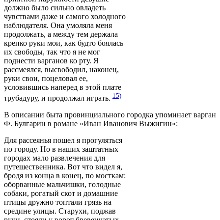
должно было сильно овладеть
чувствами даже и самого холодного
наблюдателя. Она умоляла меня
продолжать, а между тем держала
крепко руки мои, как будто боялась
их свободы, так что я не мог
поднести варганов ко рту. Я
рассмеялся, высвободил, наконец,
руки свои, поцеловал ее,
условившись наперед в этой плате
15)
трубадуру, и продолжал играть.
В описании быта провинциального городка упоминает варган
Ф. Булгарин в романе «Иван Иванович Выжигин»:
Для рассеянья пошел я прогуляться
по городу. Но в наших заштатных
городах мало развлечения для
путешественника. Вот что видел я,
бродя из конца в конец, по мосткам:
оборванные мальчишки, голодные
собаки, рогатый скот и домашние
птицы дружно топтали грязь на
средине улицы. Старухи, поджав
руки, стояли у ворот бревенчатых