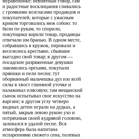
муравейнике: невнятный говор, гам
и радостные восклицания сливались
с громкими возгласами продавцов и
покупателей, которые с ужасным
криком торговались меж собою: то
били по рукам, то спорили,
покупщики корили товар, продавцы
отвечали им бранью. В одном месте,
собравшись в кружок, пировали и
веселились крестьяне, сбывшие
выгодно свой товар; в другом —
посадские разряженные девушки
лакомились орехами, покупали
пряники и пели песни; тут
оборванный мальчишка дул изо всей
силы в хвост глиняной уточке и
налаживал плясовую; там мещанский
сынок испытывал свое искусство на
варгане; в другом углу четверо
видных детин играли на дудках, а
пятый, закрыв левою рукою ухо и
потряхивая своей кудрявой головою,
заливался в удалой песне. Вся
атмосфера была напитана
испарениями свежего сена, полевых