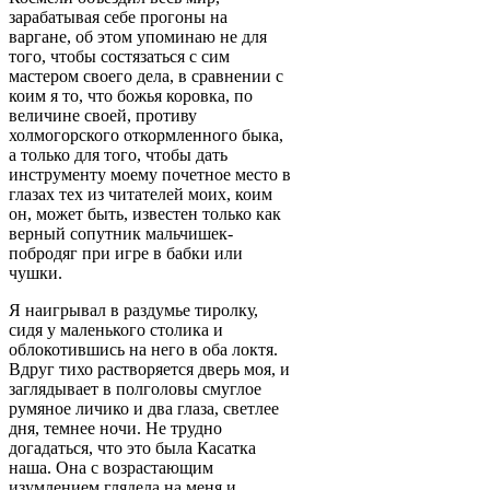
зарабатывая себе прогоны на
варгане, об этом упоминаю не для
того, чтобы состязаться с сим
мастером своего дела, в сравнении с
коим я то, что божья коровка, по
величине своей, противу
холмогорского откормленного быка,
а только для того, чтобы дать
инструменту моему почетное место в
глазах тех из читателей моих, коим
он, может быть, известен только как
верный сопутник мальчишек-
побродяг при игре в бабки или
чушки.
Я наигрывал в раздумье тиролку,
сидя у маленького столика и
облокотившись на него в оба локтя.
Вдруг тихо растворяется дверь моя, и
заглядывает в полголовы смуглое
румяное личико и два глаза, светлее
дня, темнее ночи. Не трудно
догадаться, что это была Касатка
наша. Она с возрастающим
изумлением глядела на меня и