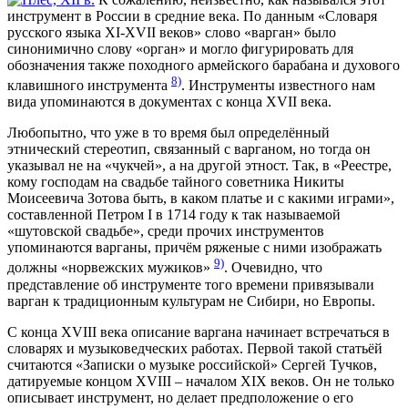
инструмент в России в средние века. По данным «Словаря
русского языка XI-XVII веков» слово «варган» было
синонимично слову «орган» и могло фигурировать для
обозначения также походного армейского барабана и духового
8)
клавишного инструмента
. Инструменты известного нам
вида упоминаются в документах с конца XVII века.
Любопытно, что уже в то время был определённый
этнический стереотип, связанный с варганом, но тогда он
указывал не на «чукчей», а на другой этност. Так, в «Реестре,
кому господам на свадьбе тайного советника Никиты
Моисеевича Зотова быть, в каком платье и с какими играми»,
составленной Петром I в 1714 году к так называемой
«шутовской свадьбе», среди прочих инструментов
упоминаются варганы, причём ряженые с ними изображать
9)
должны «норвежских мужиков»
. Очевидно, что
представление об инструменте того времени привязывали
варган к традиционным культурам не Сибири, но Европы.
С конца XVIII века описание варгана начинает встречаться в
словарях и музыковедческих работах. Первой такой статьёй
считаются «Записки о музыке российской» Сергей Тучков,
датируемые концом XVIII – началом XIX веков. Он не только
описывает инструмент, но делает предположение о его