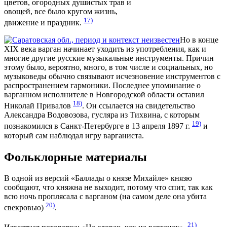
цветов, огородных душистых трав и
овощей, все было кругом жизнь,
17)
движение и праздник.
Но в конце
XIX века варган начинает уходить из употребления, как и
многие другие русские музыкальные инструменты. Причин
этому было, вероятно, много, в том числе и социальных, но
музыковеды обычно связывают исчезновение инструментов с
распространением гармоники. Последнее упоминание о
варганном исполнителе в Новгородской области оставил
18)
Николай Привалов
. Он ссылается на свидетельство
Александра Водовозова, гусляра из Тихвина, с которым
19)
познакомился в Санкт-Петербурге в 13 апреля 1897 г.
и
который сам наблюдал игру варганиста.
Фольклорные материалы
В одной из версий «Баллады о князе Михайле» князю
сообщают, что княжна не выходит, потому что спит, так как
всю ночь проплясала с варганом (на самом деле она убита
20)
свекровью)
.
21)