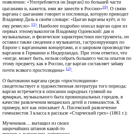
появлении: «Употребляется он [варган] по большей части
10)
цыганами и, кажется, ими же занесён в Россию»
. О связи
варгана с цыганами говорит и пословица, которую приводит
Владимир Даль в своём словаре: «Цыган варганы куёт, и то
11)
ему ремесло»
. Наиболее подробно описал варган один из
первых этномузыкологов Владимир Одоевский: дав и
музыкальные, и физические характеристики инструмента, он
оставил также сведения о музыкантах, гастролирующих по
Европе с варганными концертами, и о широком производстве
варганов в Германии и Нидерландах. При этом отметил, что
«нигде, может быть, нельзя собрать большего числа опытов по
этому предмету, как в России, где варган составляет забаву
12)
почти всякого простолюдина»
.
О бытовании варгана среди «простолюдинов»
свидетельствует и художественная литература того периода:
варган встречается в описании народных гуляний на
ярмарках, музыкального быта провинциальных городов, в
качестве развлечения мещанских детей и гимназистов. К
примеру, вот как описывает А. Писемский развлечение
гимназистов 3 класса в рассказе «Старческий грех» (1861 г.):
Мучеников… вытащил из своих
широчайших штанов какой-то
ящичек с дырочками, осторожно