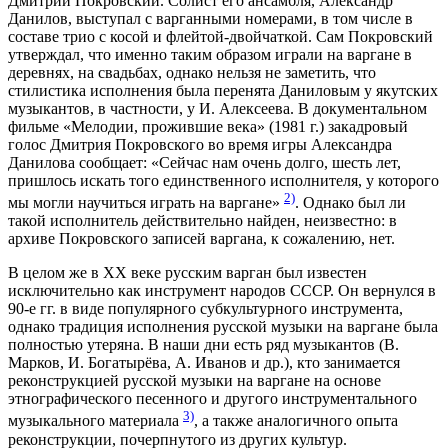
Дмитрий Покровский. Солист его ансамбля, Александр
Данилов, выступал с варганными номерами, в том числе в
составе трио с косой и флейтой-двойчаткой. Сам Покровский
утверждал, что именно таким образом играли на варгане в
деревнях, на свадьбах, однако нельзя не заметить, что
стилистика исполнения была перенята Даниловым у якутских
музыкантов, в частности, у И. Алексеева. В документальном
фильме «Мелодии, прожившие века» (1981 г.) закадровый
голос Дмитрия Покровского во время игры Александра
Данилова сообщает: «Сейчас нам очень долго, шесть лет,
пришлось искать того единственного исполнителя, у которого
2)
мы могли научиться играть на варгане»
. Однако был ли
такой исполнитель действительно найден, неизвестно: в
архиве Покровского записей варгана, к сожалению, нет.
В целом же в XX веке русским варган был известен
исключительно как инструмент народов СССР. Он вернулся в
90-е гг. в виде популярного субкультурного инструмента,
однако традиция исполнения русской музыки на варгане была
полностью утеряна. В наши дни есть ряд музыкантов (В.
Марков, И. Богатырёва, А. Иванов и др.), кто занимается
реконструкцией русской музыки на варгане на основе
этнографического песенного и другого инструментального
3)
музыкального материала
, а также аналогичного опыта
реконструкции, почерпнутого из других культур.