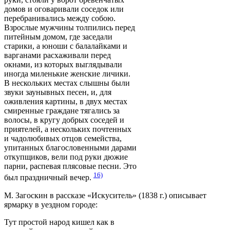
домов и оговаривали соседок или
перебранивались между собою.
Взрослые мужчины толпились перед
питейным домом, где заседали
старики, а юноши с балалайками и
варганами расхаживали перед
окнами, из которых выглядывали
иногда миленькие женские личики.
В нескольких местах слышны были
звуки заунывных песен, и, для
оживления картины, в двух местах
смиренные граждане тягались за
волосы, в кругу добрых соседей и
приятелей, а нескольких почтенных
и чадолюбивых отцов семейства,
упитанных благословенными дарами
откупщиков, вели под руки дюжие
парни, распевая плясовые песни. Это
16)
был праздничный вечер.
М. Загоскин в рассказе «Искуситель» (1838 г.) описывает
ярмарку в уездном городе:
Тут простой народ кишел как в