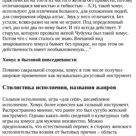
практически на 100% из чистого железа без примесей, потому
отличающаяся мягкостью и гибкостью – АЭ), такой хомус
используют для излечения больного, для успокоения людей,
для совершения обряда алгыс. Звук у него отличается. Без
устали, всяко-разно на нем не играют. Под определенный
счет, раз или два по нему бьют. И это всегда действует. У
старухи, которую прозвали женой Чубуука был такой хомус.
Потом что с ним сталось не знаю. Внешний вид
зачарованного хомуса бывает без прикрас, но при этом он
действенность имеет необыкновенную…”
Хомус в бытовой повседневности
Помимо сакральной стороны, хомус в том числе получил
широкое применение как музыкально-досуговый инструмент.
Стилистика исполнения, названия жанров
Сольное исполнение, игра «для себя», ансамблевое
исполнение. Хомус более известен как сольный инструмент.
Распространено мнение, что ранее это был сугубо женский
инструмент. Однако каких-либо сведений о культурных табу
игры на хомусе для мужчин неизвестно. Можно
предположить, что естественный перевес в сторону женского
исполнительства возник от бытовых причин – область