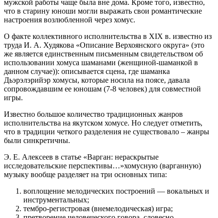
мужской работы чаще была вне дома. Кроме того, известно,
что в старину юноши могли выражать свои романтические
настроения возлюбленной через хомус.
О факте коллективного исполнительства в XIX в. известно из
труда И. А. Худякова «Описание Верхоянского округа» (это
же является единственным письменным свидетельством об
использовании хомуса шаманами (женщиной-шаманкой в
данном случае)): описывается сцена, где шаманка
Дьэрэлэрийэр хомусы, которые носила на поясе, давала
сопровождавшим ее юношам (7-8 человек) для совместной
игры.
Известно большое количество традиционных жанров
исполнительства на якутском хомусе. Но следует отметить,
что в традиции четкого разделения не существовало – жанры
были синкретичны.
Э. Е. Алексеев в статье «Варган: нераскрытые
исследовательские перспективы…»хомусную (варганную)
музыку вообще разделяет на три основных типа:
воплощение мелодических построений — вокальных и
инструментальных;
тембро-регистровая (внемелодическая) игра;
претворение человеческого говора, словесно-