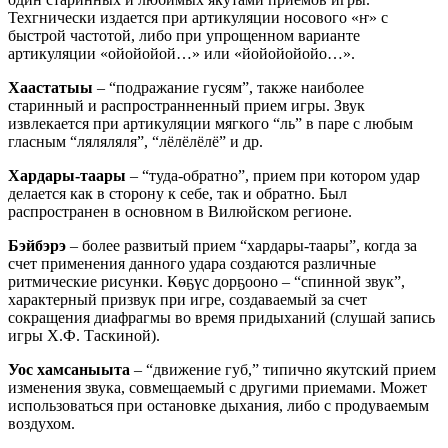
Техгнически издается при артикуляции носового «ҥ» с
быстрой частотой, либо при упрощенном варианте
артикуляции «ойойойой…» или «йойойойойо…».
Хаастатыы
– “подражание гусям”, также наиболее
старинный и распространненный прием игры. Звук
извлекается при артикуляции мягкого “ль” в паре с любым
гласным “ляляляля”, “лёлёлёлё” и др.
Хардары-таары
– “туда-обратно”, прием при котором удар
делается как в сторону к себе, так и обратно. Был
распространен в основном в Вилюйском регионе.
Бэйбэрэ
– более развитый прием “хардары-таары”, когда за
счет применения данного удара создаются различные
ритмические рисунки. Көҕүс дорҕооно – “спинной звук”,
характерный призвук при игре, создаваемый за счет
сокращения диафрагмы во время придыханий (слушай запись
игры Х.Ф. Таскиной).
Уос хамсаныыта
– “движение губ,” типично якутский прием
изменения звука, совмещаемый с другими приемами. Может
использоваться при остановке дыхания, либо с продуваемым
воздухом.