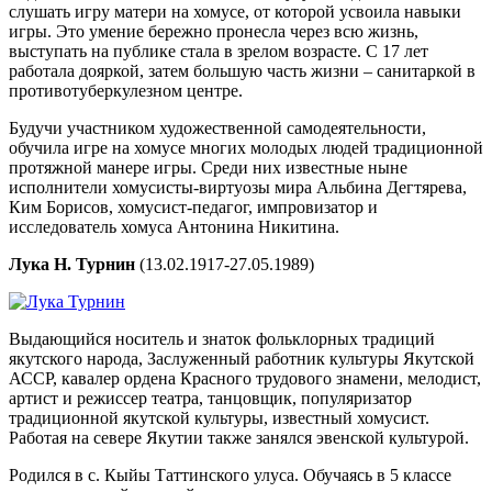
слушать игру матери на хомусе, от которой усвоила навыки
игры. Это умение бережно пронесла через всю жизнь,
выступать на публике стала в зрелом возрасте. С 17 лет
работала дояркой, затем большую часть жизни – санитаркой в
противотуберкулезном центре.
Будучи участником художественной самодеятельности,
обучила игре на хомусе многих молодых людей традиционной
протяжной манере игры. Среди них известные ныне
исполнители хомусисты-виртуозы мира Альбина Дегтярева,
Ким Борисов, хомусист-педагог, импровизатор и
исследователь хомуса Антонина Никитина.
Лука Н. Турнин
(13.02.1917-27.05.1989)
Выдающийся носитель и знаток фольклорных традиций
якутского народа, Заслуженный работник культуры Якутской
АССР, кавалер ордена Красного трудового знамени, мелодист,
артист и режиссер театра, танцовщик, популяризатор
традиционной якутской культуры, известный хомусист.
Работая на севере Якутии также занялся эвенской культурой.
Родился в с. Кыйы Таттинского улуса. Обучаясь в 5 классе