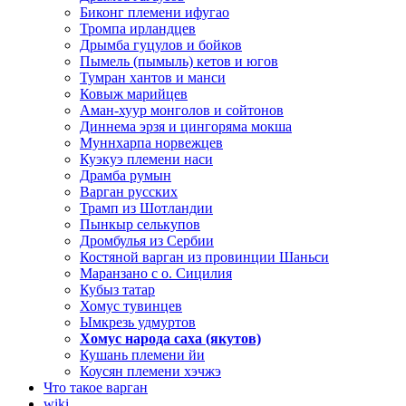
Биконг племени ифугао
Тромпа ирландцев
Дрымба гуцулов и бойков
Пымель (пымыль) кетов и югов
Тумран хантов и манси
Ковыж марийцев
Аман-хуур монголов и сойтонов
Диннема эрзя и цингоряма мокша
Муннхарпа норвежцев
Куэкуэ племени наси
Драмба румын
Варган русских
Трамп из Шотландии
Пынкыр селькупов
Дромбулья из Сербии
Костяной варган из провинции Шаньси
Маранзано с о. Сицилия
Кубыз татар
Хомус тувинцев
Ымкрезь удмуртов
Хомус народа саха (якутов)
Кушань племени йи
Коусян племени хэчжэ
Что такое варган
wiki