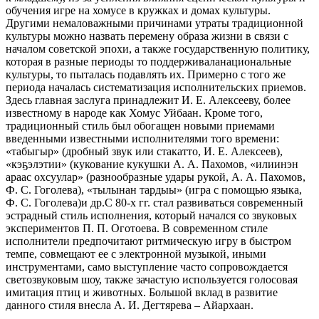
обучения игре на хомусе в кружках и домах культуры.
Другими немаловажными причинами утраты традиционной
культуры можно назвать перемену образа жизни в связи с
началом советской эпохи, а также государственную политику,
которая в разные периоды то поддерживаланациональные
культуры, то пыталась подавлять их. Примерно с того же
периода началась систематизация исполнительских приемов.
Здесь главная заслуга принадлежит И. Е. Алексееву, более
известному в народе как Хомус Уйбаан. Кроме того,
традиционный стиль был обогащен новыми приемами
введенными известными исполнителями того времени:
«табыгыр» (дробный звук или стакатто, И. Е. Алексеев),
«кэҕэлэтии» (кукование кукушки А. А. Пахомов, «илиинэн
араас охсуулар» (разнообразные удары рукой, А. А. Пахомов,
Ф. С. Гоголева), «тылынан тардыы» (игра с помощью языка,
Ф. С. Гоголева)и др.С 80-х гг. стал развиваться современный
эстрадный стиль исполнения, который начался со звуковых
экспериментов П. П. Оготоева. В современном стиле
исполнители предпочитают ритмическую игру в быстром
темпе, совмещают ее с электронной музыкой, иными
инструментами, само выступление часто сопровождается
светозвуковым шоу, также зачастую используется голосовая
имитация птиц и животных. Большой вклад в развитие
данного стиля внесла А. И. Дегтярева – Айархаан.