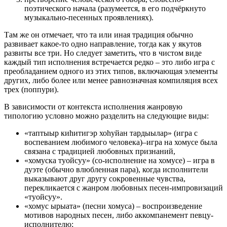
поэтического начала (разумеется, в его подчёркнуто
музыкально-песенных проявлениях).
Там же он отмечает, что та или иная традиция обычно
развивает какое-то одно направление, тогда как у якутов
развиты все три. Но следует заметить, что в чистом виде
каждый тип исполнения встречается редко – это либо игра с
преобладанием одного из этих типов, включающая элементы
других, либо более или менее равнозначная компиляция всех
трех (поппури).
В зависимости от контекста исполнения жанровую
типологию условно можно разделить на следующие виды:
«таптыыр киhитигэр хоhуйан тардыылар» (игра с
воспеванием любимого человека)–игра на хомусе была
связана с традицией любовных признаний,
«хомуска туойсуу» (со-исполнение на хомусе) – игра в
дуэте (обычно влюбленная пара), когда исполнители
выказывают друг другу сокровенные чувства,
перекликается с жанром любовных песен-импровизаций
«туойсуу».
«хомус ырыата» (песни хомуса) – воспроизведение
мотивов народных песен, либо аккомпанемент певцу-
исполнителю;