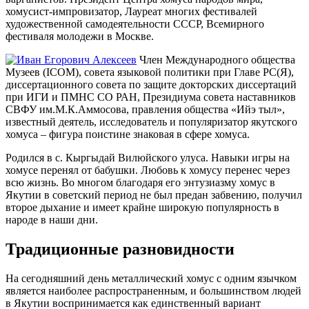
хомусист-импровизатор, Лауреат многих фестивалей
художественной самодеятельности СССР, Всемирного
фестиваля молодежи в Москве.
Член Международного общества
Музеев (ICOM), совета языковой политики при Главе РС(Я),
диссертационного совета по защите докторских диссертаций
при ИГИ и ПМНС СО РАН, Президиума совета наставников
СВФУ им.М.К.Аммосова, правления общества «Ийэ тыл»,
известный деятель, исследователь и популяризатор якутского
хомуса – фигура поистине знаковая в сфере хомуса.
Родился в с. Кыргыдай Вилюйского улуса. Навыки игры на
хомусе перенял от бабушки. Любовь к хомусу перенес через
всю жизнь. Во многом благодаря его энтузиазму хомус в
Якутии в советский период не был предан забвению, получил
второе дыхание и имеет крайне широкую популярность в
народе в наши дни.
Традиционные разновидности
На сегодняшний день металлический хомус с одним язычком
является наиболее распространенным, и большинством людей
в Якутии воспринимается как единственный вариант