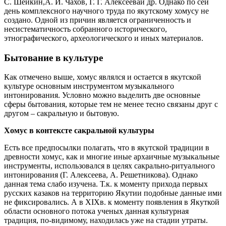
С. Шейкин,А. И. Чахов, Г. Г. Алексееваи др. Однако по сей
день комплексного научного труда по якутскому хомусу не
создано. Одной из причин является ограниченность и
несистематичность собранного исторического,
этнографического, археологического и иных материалов.
Бытование в культуре
Как отмечено выше, хомус являлся и остается в якутской
культуре основным инструментом музыкального
интонирования. Условно можно выделить две основные
сферы бытования, которые тем не менее тесно связаны друг с
другом – сакральную и бытовую.
Хомус в контексте сакральной культуры
Есть все предпосылки полагать, что в якутской традиции в
древности хомус, как и многие иные архаичные музыкальные
инструменты, использовался в целях сакрально-ритуального
интонирования (Г. Алексеева, А. Решетникова). Однако
данная тема слабо изучена. Т.к. к моменту прихода первых
русских казаков на территорию Якутии подобные данные ими
не фиксировались. А в XIXв. к моменту появления в Якуткой
области основного потока ученых данная культурная
традиция, по-видимому, находилась уже на стадии утраты.