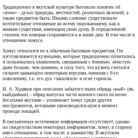
Традиционно в якутской культуре бытовало понятие об
«
иччи
» - духах природы, местностей, различных явлений, а
также предметов быта. Иными словами существовало
почтительное отношение ко всему окружающему, как к
живым существам, имеющим свою душу. В определенной
степени эти поверья сохраняются и в наши дни. В том числе в
отношении хомуса.
Хомус относился не к обычным бытовым предметам. Он
изготавливается кузнецами, которые традиционно почитались
и пользовались уважением, смешанным с боязнью, зачастую
даже больше, чем шаманы, в силу того, что кузнец считался
сильнее шамана(по некоторым версиям, начиная с 9-го
поколения), т.к. его дух «закалялся» в огне горнила.
И. А. Худяков при описании забытого ныне обряда «кый» (як.
кыйдааһын) – обряд выпуска части конного скота на волю
богатыми якутами – упоминает хомус среди других
инструментов, которыми производился шум в момент
провода лошадей.
В письменных источниках информация отсутствует, однако
по свидетельствам некоторых информантов, хомус в старину
имел отношение, в том числе, к шаманству. В якутском