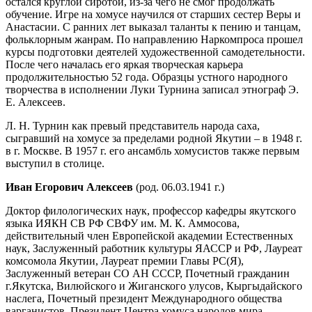
остался круглой сиротой, из-за чего не смог продолжать
обучение. Игре на хомусе научился от старших сестер Веры и
Анастасии. С ранних лет выказал таланты к пению и танцам,
фольклорным жанрам. По направлению Наркомпроса прошел
курсы подготовки деятелей художественной самодетельности.
После чего началась его яркая творческая карьера
продолжительностью 52 года. Образцы устного народного
творчества в исполнении Луки Турнина записал этнограф Э.
Е. Алексеев.
Л. Н. Турнин как превый представитель народа саха,
сыгравший на хомусе за пределами родной Якутии – в 1948 г.
в г. Москве. В 1957 г. его ансамбль хомусистов также первым
выступил в столице.
Иван Егорович Алексеев
(род. 06.03.1941 г.)
Доктор филологических наук, профессор кафедры якутского
языка ИЯКН СВ РФ СВФУ им. М. К. Аммосова,
действительный член Европейской академии Естественных
наук, Заслуженный работник культуры ЯАССР и РФ, Лауреат
комсомола Якутии, Лауреат премии Главы РС(Я),
Заслуженный ветеран СО АН СССР, Почетный гражданин
г.Якутска, Вилюйского и Жиганского улусов, Кыргыдайского
наслега, Почетный президент Международного общества
варганистов. Президент Центра хомуса народов мира,