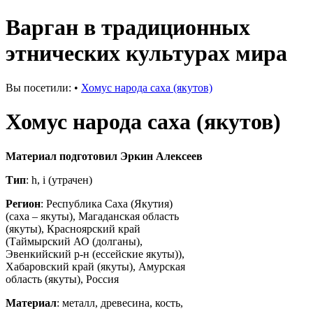
Варган в традиционных
этнических культурах мира
Вы посетили:
•
Хомус народа саха (якутов)
Хомус народа саха (якутов)
Материал подготовил Эркин Алексеев
Тип
: h, i (утрачен)
Регион
: Республика Саха (Якутия)
(саха – якуты), Магаданская область
(якуты), Красноярский край
(Таймырский АО (долганы),
Эвенкийский р-н (ессейские якуты)),
Хабаровский край (якуты), Амурская
область (якуты), Россия
Материал
: металл, древесина, кость,