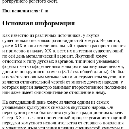
рогкрупного рогатого скота
Пол исполнителя
: f, m
Основная информация
Как известно из различных источников, у якутов
существовало несколько разновидностей хомуса. Вероятно,
уже в XIX в. они имели локальный характер распространения
и примерно к началу ХХ в. всех их вытеснил существующий
по сей день металлический вариант. Якутский хомус
относится к типу дуговых варганов, типичной узнаваемой
формы с четко оформленным кольцом и вытянутыми деками,
достаточно крупного размера (8-12 см. общей длины). Он был
и остаётся основным музыкальным инструментом якутов, что
является отличительной чертой от многих других народов, у
которых варган зачастую занимает второстепенное положение
или даже имеет снисходительное отношение к нему.
На сегодняшний день хомус является одним из самых
узнаваемых культурных символов якутского народа. Он
переступил рамки бытования сугубо в традиционном ключе.
С сер. ХХ в. начался постепенный процесс угасания традиций
передачи хомусного исполнительства от старшего поколения
к младшему, из-за усиления влияния сценической культуры и