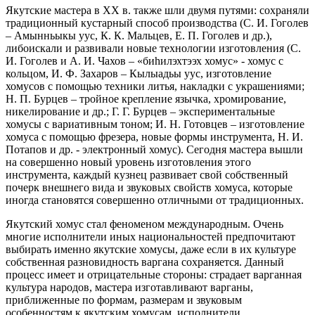
Якутские мастера в ХХ в. также шли двумя путями: сохраняли
традиционный кустарный способ производства (С. И. Гоголев
– Амынньыкы уус, К. К. Мальцев, Е. П. Гоголев и др.),
либоискали и развивали новые технологии изготовления (С.
И. Гоголев и А. И. Чахов – «биһилэхтээх хомус» - хомус с
кольцом, И. Ф. Захаров – Кылыадьы уус, изготовление
хомусов с помощью техники литья, накладки с украшениями;
Н. П. Бурцев – тройное крепление язычка, хромирование,
никелирование и др.; Г. Г. Бурцев – экспериментальные
хомусы с вариативным тоном; И. Н. Готовцев – изготовление
хомуса с помощью фрезера, новые формы инструмента, Н. И.
Потапов и др. - электронный хомус). Сегодня мастера вышли
на совершенно новый уровень изготовления этого
инструмента, каждый кузнец развивает свой собственный
почерк внешнего вида и звуковых свойств хомуса, которые
иногда становятся совершенно отличными от традиционных.
Якутский хомус стал феноменом международным. Очень
многие исполнители иных национальностей предпочитают
выбирать именно якутские хомусы, даже если в их культуре
собственная разновидность варгана сохраняется. Данный
процесс имеет и отрицательные стороны: страдает варганная
культура народов, мастера изготавливают варганы,
приближенные по формам, размерам и звуковым
особенностям к якутским хомусам, исполнители