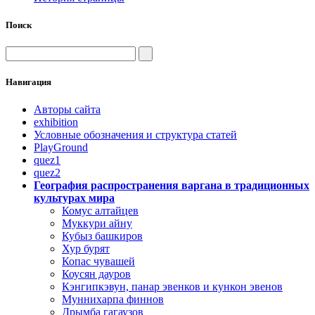
Поиск
Навигация
Авторы сайта
exhibition
Условные обозначения и структура статей
PlayGround
quez1
quez2
География распространения варгана в традиционных
культурах мира
Комус алтайцев
Муккури айну
Кубыз башкиров
Хур бурят
Копас чувашей
Коусян дауров
Кэнгипкэвун, панар эвенков и кункон эвенов
Муннихарпа финнов
Дрымба гагаузов