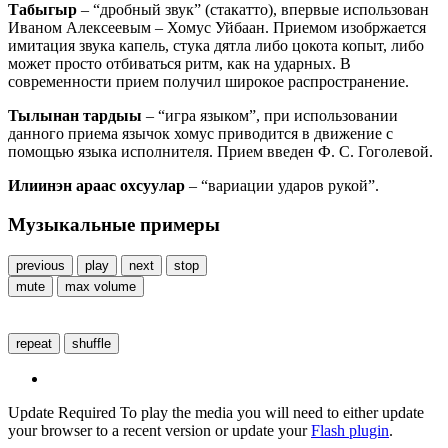
Табыгыр
– “дробный звук” (стакатто), впервые использован
Иваном Алексеевым – Хомус Уйбаан. Приемом изобржается
имитация звука капель, стука дятла либо цокота копыт, либо
может просто отбиваться ритм, как на ударных. В
современности прием получил широкое распространение.
Тылынан тардыы
– “игра языком”, при использовании
данного приема язычок хомус приводится в движение с
помощью языка исполнителя. Прием введен Ф. С. Гоголевой.
Илиинэн араас охсуулар
– “вариации ударов рукой”.
Музыкальные примеры
previous
play
next
stop
mute
max volume
repeat
shuffle
Update Required
To play the media you will need to either update
your browser to a recent version or update your
Flash plugin
.