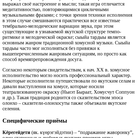
выражал своё настроение и мысли; такая игра отличается
медитативностью, повторяющимися цикличными
музыкальными фразами; с точки зрения техники исполнения
в этом случае смешиваются практически все известные
тембрально-мелодические вариации звука, при этом
существующие в узнаваемой якутской структуре темпо-
ритмике и мелодической окраске; сыыйа тардыы является
основным жанром традиционной хомусной музыки. Сыыйа
тардыы часто мог исполняться без привязки к
вышеперечисленным жанровым ситуациям, но просто как
способ времяпрепровождения досуга.
Согласно некоторым свидетельствам, к нач. ХХ в. хомусное
исполнительство могло носить профессиональный характер.
Некоторые исполнители путешествовали по якутским селам и
давали выступления на хомусе, которые носили
театрализованную окраску (Ньиэт Быраат, Хомусчут Соппуон
и др.). Такая традиция роднится со сказительством эпоса
олонхо – сказители-олонхосуты также объезжали якутские
селения.
Специфические приёмы
Кёрегейдети
(як. күөрэгэйдэтии) – “подражание жаворонку”,
один старинных и любимых якутами приемов игры.