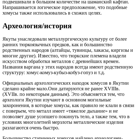
подвешивали в большом количестве на шаманский кафтан.
Напрашивается логическое предположение, что подобные
хомусы также использовались в схожих целях.
Археология/история
Якуты унаследовали металлургическую культуру от более
ранних тюркоязычных предков, как и большинство
родственных народов (алтайцы, тувинцы, хакасы, киргизы и
многие другие). Известно, что тюркские племена владели
искусством обработки металлов с древнейших времен.
Названия варгана у этих народов всегда имеют родственную
структуру: хомус-комуз-кубыз-кобуз-гопуз и т.д.
Официальных археологических находок хомусов в Якутии
сделано крайне мало.Они датируются не ранее XVIIIв.
(XVIIв. по некоторым данным). Это объясняется тем, что
археологи Якутии изучают в основном могильные
захоронения, в которые хомусы, как правило не клали в связи
с поверьем, что металл имеет «тяжелое дыхание» и не
позволяет душе усопшего покинуть тело, а также тем, что в
условиях многолетней мерзлоты металлические изделия
разлагаются очень быстро.
Большинство старинных хомусов найдено археологами-