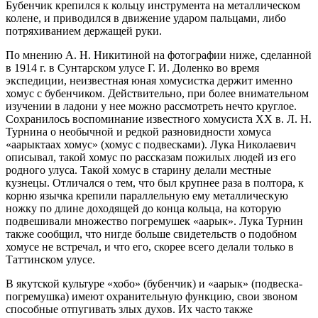
Бубенчик крепился к кольцу инструмента на металлическом
колене, и приводился в движение ударом пальцами, либо
потряхиванием держащей руки.
По мнению А. Н. Никитиной на фотографии ниже, сделанной
в 1914 г. в Сунтарском улусе Г. И. Доленко во время
экспедиции, неизвестная юная хомусистка держит именно
хомус с бубенчиком. Действительно, при более внимательном
изучении в ладони у нее можно рассмотреть нечто круглое.
Сохранилось воспоминание известного хомусиста ХХ в. Л. Н.
Турнина о необычной и редкой разновидности хомуса
«аарыктаах хомус» (хомус с подвесками). Лука Николаевич
описывал, такой хомус по рассказам пожилых людей из его
родного улуса. Такой хомус в старину делали местные
кузнецы. Отличался о тем, что был крупнее раза в полтора, к
корню язычка крепили параллельную ему металлическую
ножку по длине доходящей до конца кольца, на которую
подвешивали множество погремушек «аарык». Лука Турнин
также сообщил, что нигде больше свидетельств о подобном
хомусе не встречал, и что его, скорее всего делали только в
Таттинском улусе.
В якутской культуре «хобо» (бубенчик) и «аарык» (подвеска-
погремушка) имеют охранительную функцию, свои звоном
способные отпугивать злых духов. Их часто также