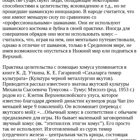
обществе существуют люди, обладающие некоторыми
способностями к целительству, ясновидению и т.д., но не
прошедшие шаманскую инициацию. В народе считается, что
они имеют меньшую силу по сравнению со
«профессиональными» шаманами. Они не используют
шаманского костюма и бубна в своей практике. Иногда для
совершения обрядов они могли использовать хомус –
считалось, что, играя на нем, они ментально путешествовали,
однако в отличие от шаманов, только в Срединном мире, не
имея возможности опуститься в Нижний мир или подняться в
Верхний.
Практика целительства с помощью хомуса упоминается в
книге К. Д. Уткина, К. Е. Гагариной «Сахаларга тимир
культурата» (Культура черной металлургии якутов).
Приводится рассказ известного знатока якутской культуры
Михаила Сысоевича Тумусова – Тумус Мэхээлэ (род. 1953 г.)
родом из с. Кэнтик Верхневилюйского улуса, которое
известно благодаря древней династии кузнецов рода Чап (по
меньшей мере 9 поколений). Он вспоминает (перевод с
якутского мой): «…Обычный хомус в соответствии с обычаем
предназначен для игры. Но бывает маленький заговоренный
звучный хомус (як. “этитиилээх этигэн хомус”). Его просто
так не используют. Изготовленный из сүрэх тимир
(сердечного железа – центральная часть крицы, состоящая