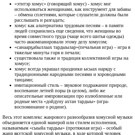
«этитэр хомус» (говорящий хомус) - хомус мог
использоваться женщинами, как инструмент для забавы
– обмена сплетнями, которые слушатели должны были
расслышать и разгадать;
хомус как альтернатива трудовым песням – в памяти
людей сохранились еще сведения, что женщины во
время совместного труда (чаще всего шитья одежды)
часто аккомпанировали этому делу хомусом;
«санаарҕабыллаах тардыылар»(печальная игра) – игра в
тяжелые минуты горя и печали;
существовала также и традиция коллективной игры на
хомусе;
хомус всегда украшал праздники ысыах наряду с
традиционными народными песнями и хороводными
танцами;
имитационный стиль – звуковое подражание природе,
воспевание летней поры (в целом), либо же
описательные импровизации про излюбленные или
родные места «дойдуну ахтан тардыы» (игра-
воспоминание о родине).
Весь этот комплекс жанрового разнообразия хомусной музыки
объединяется единой манерой или стилем исполнения,
называемым «сыыйа тардыы» (протяжная игра) – особый
жанр якутской хомусной музыки, в ходе которой человек