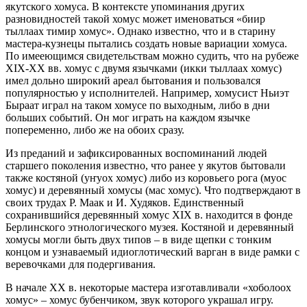
якутского хомуса. В контексте упоминания других
разновидностей такой хомус может именоваться «биир
тыллаах тимир хомус». Однако известно, что и в старину
мастера-кузнецы пытались создать новые вариации хомуса.
По имееющимся свидетельствам можно судить, что на рубеже
XIX-XX вв. хомус с двумя язычками (икки тыллаах хомус)
имел дольно широкий ареал бытования и пользовался
популярностью у исполнителей. Например, хомусист Ньиэт
Быраат играл на таком хомусе по выходным, либо в дни
больших событий. Он мог играть на каждом язычке
попеременно, либо же на обоих сразу.
Из преданий и зафиксированных воспоминаний людей
старшего поколения известно, что ранее у якутов бытовали
также костяной (уҥуох хомус) либо из коровьего рога (муос
хомус) и деревянный хомусы (мас хомус). Что подтверждают в
своих трудах Р. Маак и И. Худяков. Единственный
сохранившийся деревянный хомус XIX в. находится в фонде
Берлинского этнологического музея. Костяной и деревянный
хомусы могли быть двух типов – в виде щепки с тонким
концом и узнаваемый идиоглотический варган в виде рамки с
веревочками для подергивания.
В начале ХХ в. некоторые мастера изготавливали «хоболоох
хомус» – хомус бубенчиком, звук которого украшал игру.