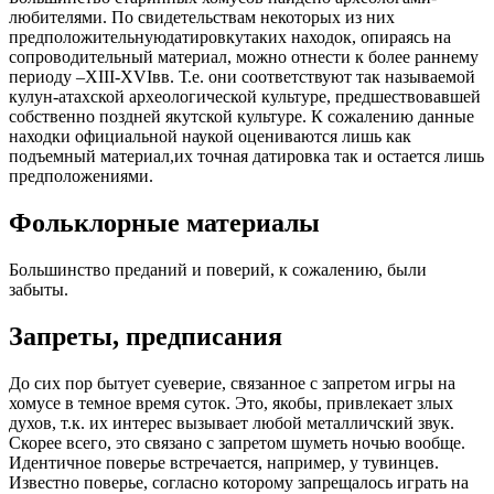
любителями. По свидетельствам некоторых из них
предположительнуюдатировкутаких находок, опираясь на
сопроводительный материал, можно отнести к более раннему
периоду –XIII-XVIвв. Т.е. они соответствуют так называемой
кулун-атахской археологической культуре, предшествовавшей
собственно поздней якутской культуре. К сожалению данные
находки официальной наукой оцениваются лишь как
подъемный материал,их точная датировка так и остается лишь
предположениями.
Фольклорные материалы
Большинство преданий и поверий, к сожалению, были
забыты.
Запреты, предписания
До сих пор бытует суеверие, связанное с запретом игры на
хомусе в темное время суток. Это, якобы, привлекает злых
духов, т.к. их интерес вызывает любой металличский звук.
Скорее всего, это связано с запретом шуметь ночью вообще.
Идентичное поверье встречается, например, у тувинцев.
Известно поверье, согласно которому запрещалось играть на