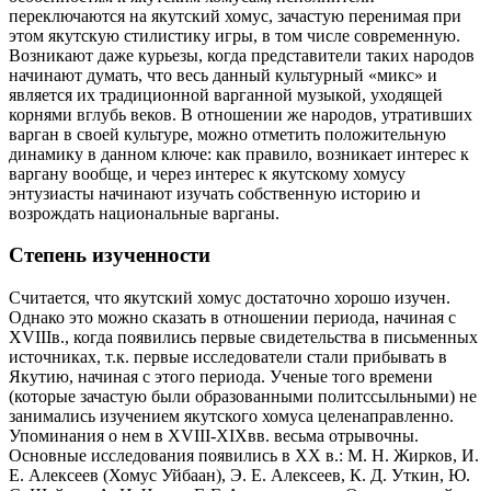
переключаются на якутский хомус, зачастую перенимая при
этом якутскую стилистику игры, в том числе современную.
Возникают даже курьезы, когда представители таких народов
начинают думать, что весь данный культурный «микс» и
является их традиционной варганной музыкой, уходящей
корнями вглубь веков. В отношении же народов, утративших
варган в своей культуре, можно отметить положительную
динамику в данном ключе: как правило, возникает интерес к
варгану вообще, и через интерес к якутскому хомусу
энтузиасты начинают изучать собственную историю и
возрождать национальные варганы.
Степень изученности
Считается, что якутский хомус достаточно хорошо изучен.
Однако это можно сказать в отношении периода, начиная с
XVIIIв., когда появились первые свидетельства в письменных
источниках, т.к. первые исследователи стали прибывать в
Якутию, начиная с этого периода. Ученые того времени
(которые зачастую были образованными политссыльными) не
занимались изучением якутского хомуса целенаправленно.
Упоминания о нем в XVIII-XIXвв. весьма отрывочны.
Основные исследования появились в ХХ в.: М. Н. Жирков, И.
Е. Алексеев (Хомус Уйбаан), Э. Е. Алексеев, К. Д. Уткин, Ю.