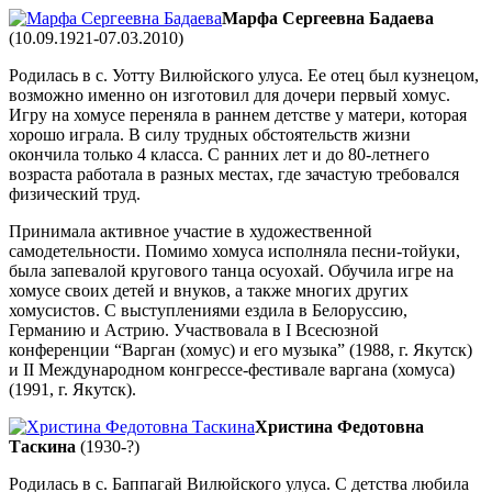
Марфа Сергеевна Бадаева
(10.09.1921-07.03.2010)
Родилась в с. Уотту Вилюйского улуса. Ее отец был кузнецом,
возможно именно он изготовил для дочери первый хомус.
Игру на хомусе переняла в раннем детстве у матери, которая
хорошо играла. В силу трудных обстоятельств жизни
окончила только 4 класса. С ранних лет и до 80-летнего
возраста работала в разных местах, где зачастую требовался
физический труд.
Принимала активное участие в художественной
самодетельности. Помимо хомуса исполняла песни-тойуки,
была запевалой кругового танца осуохай. Обучила игре на
хомусе своих детей и внуков, а также многих других
хомусистов. С выступлениями ездила в Белоруссию,
Германию и Астрию. Участвовала в I Всесюзной
конференции “Варган (хомус) и его музыка” (1988, г. Якутск)
и II Международном конгрессе-фестивале варгана (хомуса)
(1991, г. Якутск).
Христина Федотовна
Таскина
(1930-?)
Родилась в с. Баппагай Вилюйского улуса. С детства любила