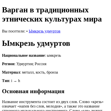
Варган в традиционных
этнических культурах мира
Вы посетили:
•
Ымкрезь удмуртов
Ымкрезь удмуртов
Национальное название
: ымкрезь
Регион
: Удмуртия; Россия
Материал
: металл, кость, бронза
Тип
: i → h
Основная информация
Название инструмента состоит из двух слов. Слово «крезь»
означает «напев без слов, мелодия», а также это название
струнного музыкального инструмента. Слово «ым» значит