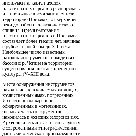
инструмента, карта находок
пластинчатых варганов расширялась,
и в настоящее время занимает всю
территорию Прикамья от верховий
реки до района волжско-камского
слияния. Время бытования
пластинчатых варганов в Прикамье
составляет более тысячи лет, начиная
с рубежа нашей эры до XIII века.
Наибольшее число известных
находок инструментов находится в
бассейне р. Чепцы на территории
существования поломско-чепецкой
культуры (V–XIII века).
Места обнаружения инструментов
находились в ископаемых жилищах,
хозяйственных ямах, погребениях.
Из всего числа варганов,
обнаруженных в могильниках,
большая часть инструментов
находилась в женских захоронениях.
Археологические факты согласуются
с современными этнографическими
данными о женской принадлежности