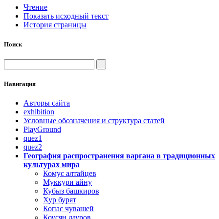
Чтение
Показать исходный текст
История страницы
Поиск
Навигация
Авторы сайта
exhibition
Условные обозначения и структура статей
PlayGround
quez1
quez2
География распространения варгана в традиционных
культурах мира
Комус алтайцев
Муккури айну
Кубыз башкиров
Хур бурят
Копас чувашей
Коусян дауров