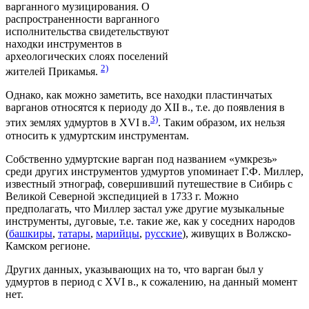
варганного музицирования. О
распространенности варганного
исполнительства свидетельствуют
находки инструментов в
археологических слоях поселений
2)
жителей Прикамья.
Однако, как можно заметить, все находки пластинчатых
варганов относятся к периоду до XII в., т.е. до появления в
3)
этих землях удмуртов в XVI в.
. Таким образом, их нельзя
относить к удмуртским инструментам.
Собственно удмуртские варган под названием «умкрезь»
среди других инструментов удмуртов упоминает Г.Ф. Миллер,
известный этнограф, совершивший путешествие в Сибирь с
Великой Северной экспедицией в 1733 г. Можно
предполагать, что Миллер застал уже другие музыкальные
инструменты, дуговые, т.е. такие же, как у соседних народов
(
башкиры
,
татары
,
марийцы
,
русские
), живущих в Волжско-
Камском регионе.
Других данных, указывающих на то, что варган был у
удмуртов в период с XVI в., к сожалению, на данный момент
нет.