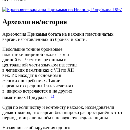
Археология/история
Археология Прикамья богата на находки пластинчатых
варган, изготовленных из бронзы и кости.
Небольшие тонкие бронзовые
пластинки шириной около 1 см и
длиной 6—9 см с вырезанным в
центральной части язычком известны
в чепецких памятниках с VII по XII
век. Их находят в основном в
женских погребениях. Такие
варганы с середины I тысячелетия н.
э. широко встречаются и на других
1)
памятниках Приуралья.
Судя по количеству и контексту находок, исследователи
делают вывод, что варган был широко распространён в этот
период, и играли на нём в первую очередь женщины.
Начавшись с обнаружения одного