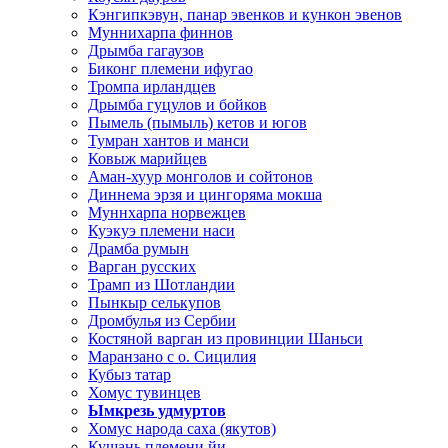
Кэнгипкэвун, панар эвенков и кункон эвенов
Муннихарпа финнов
Дрымба гагаузов
Биконг племени ифугао
Тромпа ирландцев
Дрымба гуцулов и бойков
Пымель (пымыль) кетов и югов
Тумран хантов и манси
Ковыж марийцев
Аман-хуур монголов и сойтонов
Диннема эрзя и цингоряма мокша
Муннхарпа норвежцев
Куэкуэ племени наси
Драмба румын
Варган русских
Трамп из Шотландии
Пынкыр селькупов
Дромбулья из Сербии
Костяной варган из провинции Шаньси
Маранзано с о. Сицилия
Кубыз татар
Хомус тувинцев
Ымкрезь удмуртов
Хомус народа саха (якутов)
Кушань племени йи