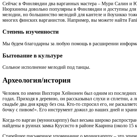
Сейчас в Финляндии два варганных мастера – Мури Салин и Ю
Нюрхинена довольно популярны в Финляндии и доступны для п
мелодии, но большинство мелодий для кантеле и йоухикко то
многих финских варганистов. Например, вы можете найти Fanitu
Степень изученности
Мы будем благодарны за любую помощь в расширении информа
Бытование в культуре
Сольное исполнение мелодий под танцы.
Археология/история
Человек по имени Вихтори Хейнонен был одним из последних и
годах. Приходя в деревню, он рассказывал слухи и сплетни, а 
свадьбе два дня кряду без сна. Кто-то спросил его, не раскал
бочку с пивом!». Его инструмент дожил до наших дней и хранит
Когда-то варган (муннихарппу) был весьма широко распростр
найдены в руинах замка Куусисто в районе Каарина (около 15 
Старейшее письменное упоминание о муннихарппу – это эпичес