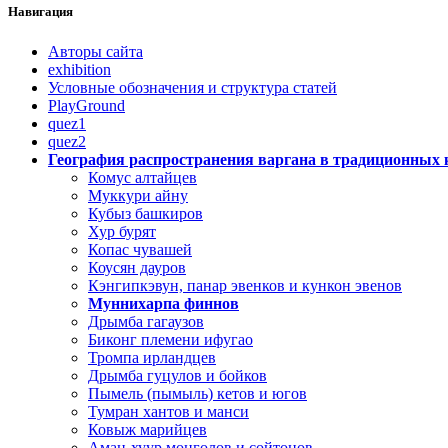
Навигация
Авторы сайта
exhibition
Условные обозначения и структура статей
PlayGround
quez1
quez2
География распространения варгана в традиционных 
Комус алтайцев
Муккури айну
Кубыз башкиров
Хур бурят
Копас чувашей
Коусян дауров
Кэнгипкэвун, панар эвенков и кункон эвенов
Муннихарпа финнов
Дрымба гагаузов
Биконг племени ифугао
Тромпа ирландцев
Дрымба гуцулов и бойков
Пымель (пымыль) кетов и югов
Тумран хантов и манси
Ковыж марийцев
Аман-хуур монголов и сойтонов