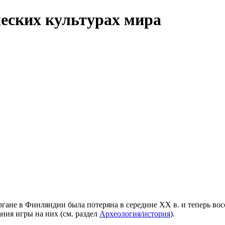
еских культурах мира
ргане в Финляндии была потеряна в середине XX в. и теперь в
ния игры на них (см. раздел
Археология/история
).