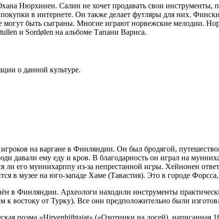
хана Нюрхинен. Салин не хочет продавать свои инструменты, п
окупки в интернете. Он также делает футляры для них. Финск
же могут быть сыграны. Многие играют норвежские мелодии. Но
llen и Sordølen на альбоме Тапани Вариса.
ции о данной культуре.
гроков на варгане в Финляндии. Он был бродягой, путешествов
люди давали ему еду и кров. В благодарность он играл на мунних
яется ли его муннихарппу из-за непрестанной игры. Хейнонен отв
ся в музее на юго-западе Хаме (Тавастия). Это в городе Форсса
анён в Финляндии. Археологи находили инструменты практичес
км к востоку от Турку). Все они предположительно были изготов
кая поэма «Hirvenhiihtajat» («Охотники на лосей), написанна