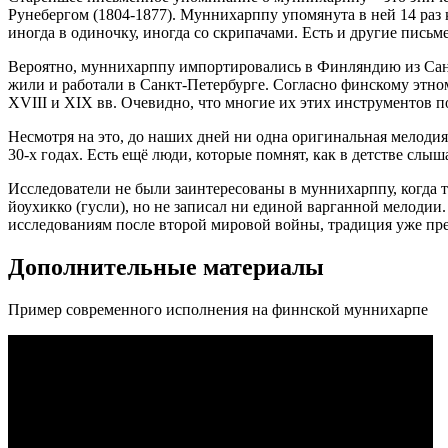
Рунебергом (1804-1877). Муннихарппу упомянута в ней 14 раз ка
иногда в одиночку, иногда со скрипачами. Есть и другие письм
Вероятно, муннихарппу импортировались в Финляндию из Санк
жили и работали в Санкт-Петербурге. Согласно финскому этно
XVIII и XIX вв. Очевидно, что многие их этих инструментов п
Несмотря на это, до наших дней ни одна оригинальная мелоди
30-х годах. Есть ещё люди, которые помнят, как в детстве слы
Исследователи не были заинтересованы в муннихарппу, когда 
йоухикко (гусли), но не записал ни единой варганной мелодии
исследованиям после второй мировой войны, традиция уже прер
Дополнительные материалы
Пример современного исполнения на финнской муннихарпе