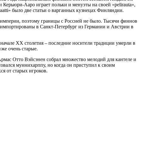
ни Керьюри-Ааро играет польки и менуэты на своей «pelirauta»,
raatti» было две статьи о варганных кузнецах Финляндии.
империи, поэтому границы с Россией не было. Тысячи финнов
 импортированы в Санкт-Петербург из Германии и Австрии в
 начале XX столетия – последние носители традиции умерли в
уже очень старые.
Армас Отто Вэйсэнен собрал множество мелодий для кантеле и
совался муннихарппу, но когда он приступил к своим
ся от старых игроков.