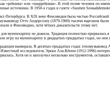
к «pelirauta» или «suuppelirauta». В этой поэме человек по име
енные источники. В 1950-х годах в газете «Suomen Sosiaalidemok
т-Петербурга. В XIX веке Финляндия была частью Российской 
музыковеду Отто Андерссону (1879-1969) тысячи варганов были
опали в Финляндию, хотя чётких доказательств этому нет.
я для муннихарппу не дожила. Традиция полностью прервалась в
шали игру на муннихарппу в двадцатых-тридцатых годах, но они 
традиция вымирала. В десятых-тридцатых годах этномузыковед 
. Известный исследователь Эркки Ала-Кённи (1912-1996) интере
валась. Хотя он и заполучил несколько инструментов, оставших