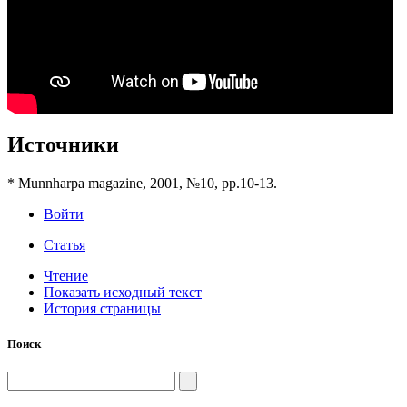
Источники
* Munnharpa magazine, 2001, №10, pp.10-13.
Войти
Статья
Чтение
Показать исходный текст
История страницы
Поиск