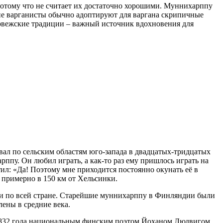
отому что не считает их достаточно хорошими. Муннихарппу
ие варганисты обычно адоптируют для варгана скрипичные
рвежские традиции – важный источник вдохновения для
ал по сельским областям юго-запада в двадцатых-тридцатых
арппу. Он любил играть, а как-то раз ему пришлось играть на
етил: «Да! Поэтому мне приходится постоянно окунать её в
, примерно в 150 км от Хельсинки.
ки по всей стране. Старейшие муннихарппу в Финляндии были
лены в средние века.
я 1832 года национальным финским поэтом Йоханом Людвигом