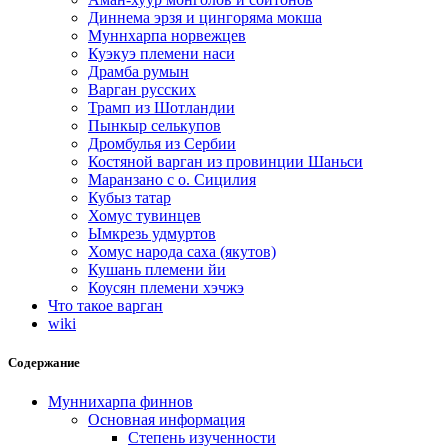
Диннема эрзя и цингоряма мокша
Муннхарпа норвежцев
Куэкуэ племени наси
Драмба румын
Варган русских
Трамп из Шотландии
Пынкыр селькупов
Дромбулья из Сербии
Костяной варган из провинции Шаньси
Маранзано с о. Сицилия
Кубыз татар
Хомус тувинцев
Ымкрезь удмуртов
Хомус народа саха (якутов)
Кушань племени йи
Коусян племени хэчжэ
Что такое варган
wiki
Содержание
Муннихарпа финнов
Основная информация
Степень изученности