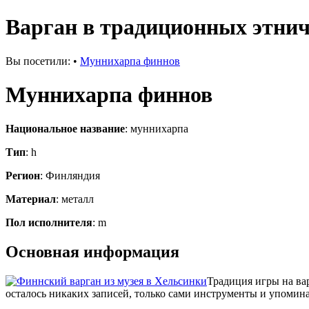
Варган в традиционных этнич
Вы посетили:
•
Муннихарпа финнов
Муннихарпа финнов
Национальное название
: муннихарпа
Тип
: h
Регион
: Финляндия
Материал
: металл
Пол исполнителя
: m
Основная информация
Традиция игры на ва
осталось никаких записей, только сами инструменты и упомина